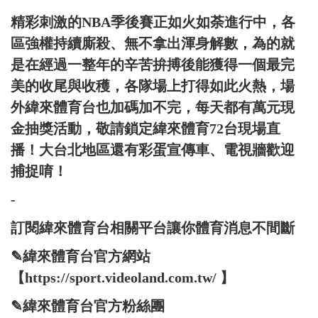
精彩刺激的NBA季後賽正如火如荼進行中，各
區強權持續廝殺、無不拿出渾身解數，為的就
是在經過一整年的辛苦拚搏後能獲得一個最完
美的收尾與收穫，各隊場上打得如此火熱，場
外緯來體育台也加碼加不完，每天都有萬元現
金抽獎活動，敬請鎖定緯來體育72台現場直
播！大台北地區還有彩蛋宣傳車、電視牆歡迎
捕捉唷！
-
訂閱緯來體育台相關平台讓你體育消息不間斷
✎緯來體育台官方網站
【https://sport.videoland.com.tw/ 】
✎緯來體育台官方粉絲團