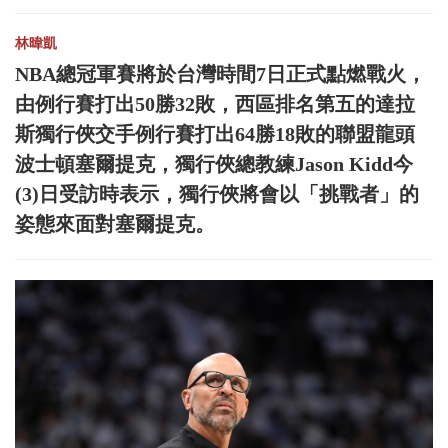
林暐凱
NBA總冠軍賽將於台灣時間7日正式點燃戰火，
由例行賽打出50勝32敗，西區排名第五的達拉
斯獨行俠交手例行賽打出64勝18敗的聯盟龍頭
波士頓塞爾提克，獨行俠總教練Jason Kidd今
(3)日受訪時表示，獨行俠將會以「挑戰者」的
姿態來面對塞爾提克。