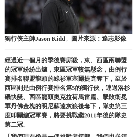
獨行俠主帥Jason Kidd。圖片來源：達志影像
經過近一個月的季後賽廝殺，東、西區兩聯盟
的冠軍紛紛出爐，東區冠軍較無懸念，由例行
賽排名聯盟龍頭的綠衫軍塞爾提克奪下，至於
西區則是由例行賽排名第5的獨行俠，連過洛杉
磯快艇、西區龍頭奧克拉荷馬雷霆、擊敗衛冕
軍丹佛金塊的明尼蘇達灰狼後奪下，隊史第三
度叩關總冠軍賽，將要挑戰繼2011年後的隊史
第二冠。
「我們現在像是一個挑戰者樣態，我們也必須