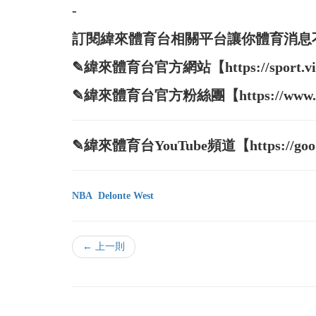
-
訂閱緯來體育台相關平台讓你體育消息
✎緯來體育台官方網站【https://sport.vide
✎緯來體育台官方粉絲團【https://www.face
✎緯來體育台YouTube頻道【https://goo.g
NBA
Delonte West
← 上一則