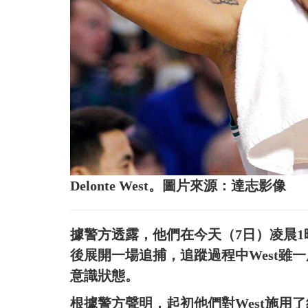
Delonte West。圖片來源：達志影像
據警方透露，他們在今天（7日）凌晨1
後展開一場追捕，追蹤過程中West雖
意識狀態。
根據警方聲明，起初他們對West施用