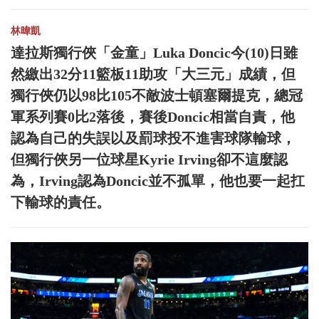
林暐凱
達拉斯獨行俠「金童」Luka Doncic今(10)日雖
然繳出32分11籃板11助攻「大三元」成績，但
獨行俠仍以98比105不敵波士頓塞爾提克，總冠
軍系列賽0比2落後，賽後Doncic相當自責，他
認為自己的失誤以及罰球投不進害球隊輸球，
但獨行俠另一位球星Kyrie Irving卻不這麼認
為，Irving認為Doncic並不孤單，他也要一起扛
下輸球的責任。