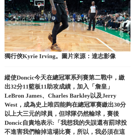
獨行俠Kyrie Irving。圖片來源：達志影像
縱使Doncic今天在總冠軍系列賽第二戰中，繳
出32分11籃板11助攻成績，加入「詹皇」
LeBron James、Charles Barkley以及Jerry
West，成為史上唯四能夠在總冠軍賽繳出30分
以上大三元的球員，但球隊仍然輸球，賽後
Doncic自責地表示:「我想我的失誤還有罰球投
不進害我們輸掉這場比賽，所以，我必須在這