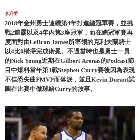
李升愷
2018年金州勇士連續第4年打進總冠軍賽，並挑
戰2連霸以及4年內第3座冠軍，而在總冠軍賽再
度面對由LeBron James所率領的克利夫蘭騎士
以4比0橫掃完成衛冕。不過當時也是勇士一員
的Nick Young近期在Gilbert Arenas的Podcast節
目中爆料當年第3戰Stephen Curry賽後因為表現
不佳恐失曲FMVP而落淚，並且Kevin Durant試
圖在比賽中做球給Curry的故事。