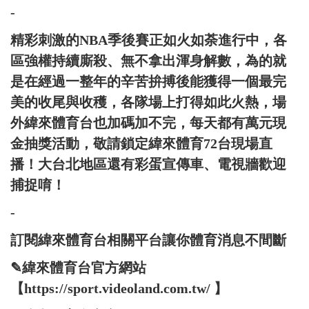
-
精彩刺激的NBA季後賽正如火如荼進行中，各
區強權持續廝殺、無不拿出渾身解數，為的就
是在經過一整年的辛苦拚搏後能獲得一個最完
美的收尾與收穫，各隊場上打得如此火熱，場
外緯來體育台也加碼加不完，每天都有萬元現
金抽獎活動，敬請鎖定緯來體育72台現場直
播！大台北地區還有彩蛋宣傳車、電視牆歡迎
捕捉唷！
-
訂閱緯來體育台相關平台讓你體育消息不間斷
✎緯來體育台官方網站
【https://sport.videoland.com.tw/ 】