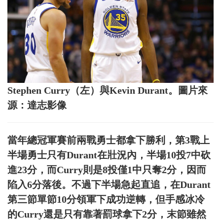
Stephen Curry（左）與Kevin Durant。圖片來
源：達志影像
當年總冠軍賽前兩戰勇士都拿下勝利，第3戰上
半場勇士只有Durant在壯況內，半場10投7中砍
進23分，而Curry則是8投僅1中只奪2分，因而
陷入6分落後。不過下半場急起直追，在Durant
第三節單節10分領軍下成功逆轉，但手感冰冷
的Curry還是只有靠著罰球拿下2分，末節雖然