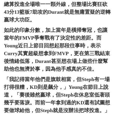
總算投進全場唯一一顆外線，但整場比賽狂砍
43分13籃板7助攻的Durant就是無庸置疑的逆轉
贏球大功臣。
如此的印象分數，加上當年是橫掃奪冠，也讓
當年的FMVP爭奪戰有了決定性的差距。而
Young近日上節目回想起那段往事時，表示
Curry其實超級想拿到FMVP，更在第三戰結束
後情緒低落，Durant甚至想在場上做些什麼幫
助他也無濟於事，因為他手感真的不佳。
「我記得當年他們是旗鼓相當，但Steph有一場
打得很糟，KD則是飆分，」Young在節目上說
道，「賽後雖然贏球，但Steph在休息室低著頭
幾乎要落淚。而前一年拿到過的KD還有試圖想
要做球給他，但Steph就是沒辦法把球投進。」