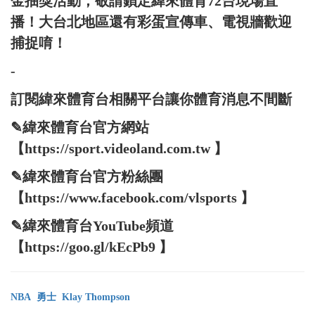
金抽獎活動，敬請鎖定緯來體育72台現場直
播！大台北地區還有彩蛋宣傳車、電視牆歡迎
捕捉唷！
-
訂閱緯來體育台相關平台讓你體育消息不間斷
✎緯來體育台官方網站
【https://sport.videoland.com.tw 】
✎緯來體育台官方粉絲團
【https://www.facebook.com/vlsports 】
✎緯來體育台YouTube頻道
【https://goo.gl/kEcPb9 】
NBA
勇士
Klay Thompson