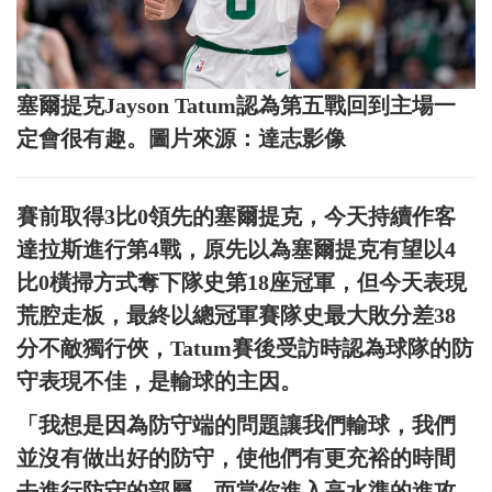
塞爾提克Jayson Tatum認為第五戰回到主場一
定會很有趣。圖片來源：達志影像
賽前取得3比0領先的塞爾提克，今天持續作客
達拉斯進行第4戰，原先以為塞爾提克有望以4
比0橫掃方式奪下隊史第18座冠軍，但今天表現
荒腔走板，最終以總冠軍賽隊史最大敗分差38
分不敵獨行俠，Tatum賽後受訪時認為球隊的防
守表現不佳，是輸球的主因。
「我想是因為防守端的問題讓我們輸球，我們
並沒有做出好的防守，使他們有更充裕的時間
去進行防守的部屬，而當你進入高水準的進攻