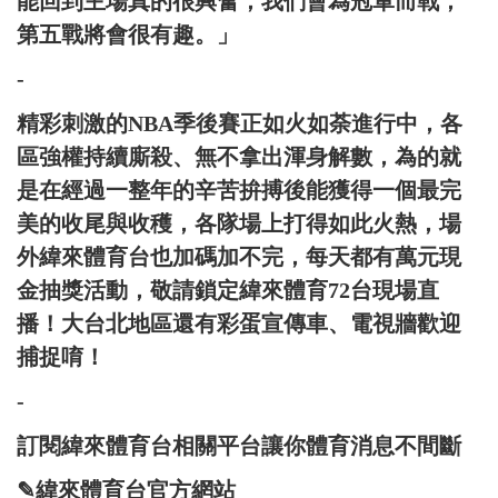
能回到主場真的很興奮，我們會為冠軍而戰，
第五戰將會很有趣。」
-
精彩刺激的NBA季後賽正如火如荼進行中，各
區強權持續廝殺、無不拿出渾身解數，為的就
是在經過一整年的辛苦拚搏後能獲得一個最完
美的收尾與收穫，各隊場上打得如此火熱，場
外緯來體育台也加碼加不完，每天都有萬元現
金抽獎活動，敬請鎖定緯來體育72台現場直
播！大台北地區還有彩蛋宣傳車、電視牆歡迎
捕捉唷！
-
訂閱緯來體育台相關平台讓你體育消息不間斷
✎緯來體育台官方網站