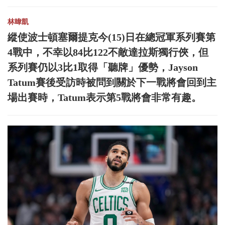
林暐凱
縱使波士頓塞爾提克今(15)日在總冠軍系列賽第
4戰中，不幸以84比122不敵達拉斯獨行俠，但
系列賽仍以3比1取得「聽牌」優勢，Jayson
Tatum賽後受訪時被問到關於下一戰將會回到主
場出賽時，Tatum表示第5戰將會非常有趣。