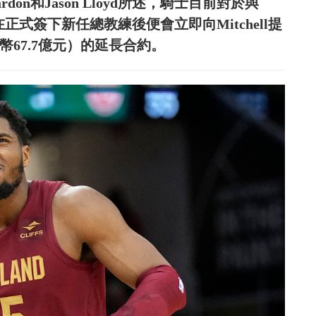
e Vardon和Jason Lloyd所述，騎士目前對於與
在正式簽下新任總教練後便會立即向Mitchell提
幣67.7億元）的延長合約。