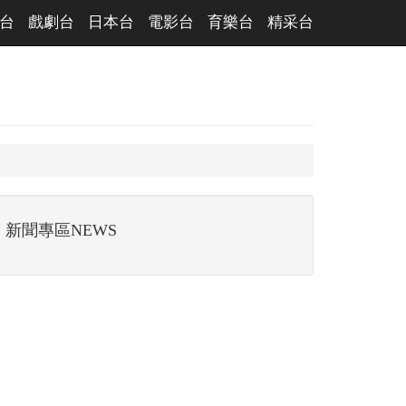
台
戲劇台
日本台
電影台
育樂台
精采台
新聞專區NEWS