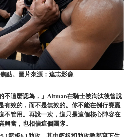
拆夥成為焦點。圖片來源：達志影像
不這麼認為，」Altman在騎士被淘汰後曾說
是有效的，而不是無效的。你不能在例行賽贏
說這不管用。再說一次，這只是這個核心陣容在
滿興奮，也相信這個團隊。」
6分5.1籃板6.1助攻，其中籃板和助攻數都寫下生