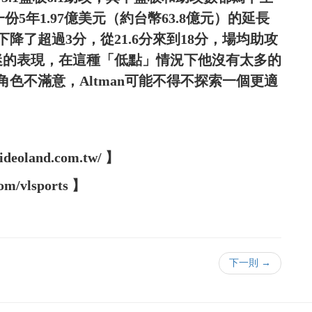
份5年1.97億美元（約台幣63.8億元）的延長
了超過3分，從21.6分來到18分，場均助攻
迷的表現，在這種「低點」情況下他沒有太多的
色不滿意，Altman可能不得不探索一個更適
oland.com.tw/ 】
m/vlsports 】
下一則 →