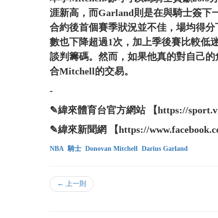
涯新高，而Garland則是在與騎士簽下一
合約後首個賽季狀況並不佳，場均得分下降
數也下降超過1次，加上季後賽比較低
談判籌碼。然而，如果他真的對自己的角
合Mitchell的交易。
-
✎緯來體育台官方網站 【https://sport.vide
✎緯來新聞網 【https://www.facebook.co
NBA
騎士
Donovan Mitchell
Darius Garland
← 上一則