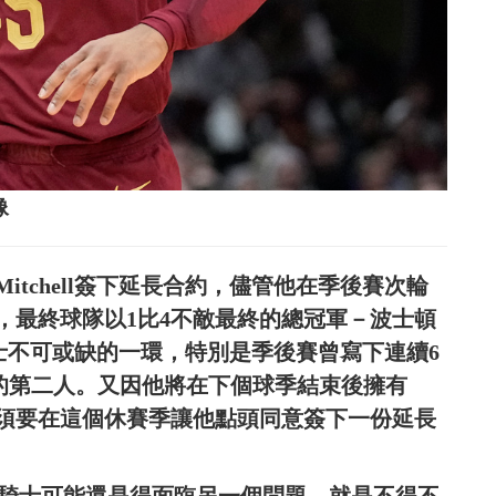
像
tchell簽下延長合約，儘管他在季後賽次輪
，最終球隊以1比4不敵最終的總冠軍－波士頓
是騎士不可或缺的一環，特別是季後賽曾寫下連續6
之後的第二人。又因他將在下個球季結束後擁有
必須要在這個休賽季讓他點頭同意簽下一份延長