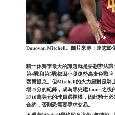
Donovan Mitchell。圖片來源：達志影
騎士休賽季最大的課題就是要想辦法讓Mi
第4戰和第5戰都因小腿傷勢高掛免戰牌
塞爾提克。但Mitchell的火力絕對
場25分的紀錄，成為隊史繼James
3710萬美元的球員選擇權，因此騎士
合約，否則恐需要尋求交易。