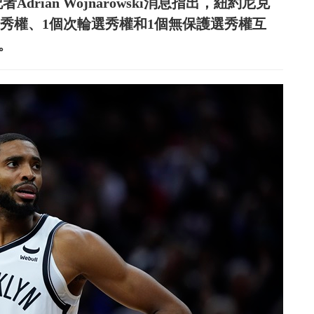
drian Wojnarowski消息指出，紐約尼克
5個首輪選秀權、1個次輪選秀權和1個無保護選秀權互
s。