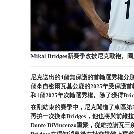
Mikal Bridges新賽季改披尼克戰袍
尼克送出的4個無保護的首輪選秀權分別是20
個來自密爾瓦基公鹿的2025年受保護首
和1個2025年次輪選秀權。除了獲得Bri
在剛結束的賽季中，尼克闖進了東區第
再拚一次換來Bridges，他也將與前維拉諾瓦大
Donte DiVincenzo重聚，從維