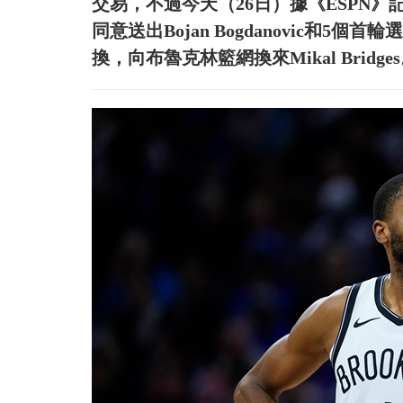
交易，不過今天（26日）據《ESPN》記者A
同意送出Bojan Bogdanovic和
換，向布魯克林籃網換來Mikal Bridge