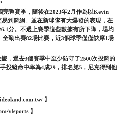
道。
個完整賽季，隨後在2023年2月作為以Kevin
分被交易到籃網。並在新球隊有大爆發的表現，在
26.1分。不過上賽季這些數據有所下降，場均
，全勤出賽82場比賽，近3個球季僅僅缺席1場
um的數據，過去3個賽季中至少防守了2500次投籃的
許對手投籃命中率為4成29，排名第5，尼克得到他
oland.com.tw/ 】
m/vlsports 】