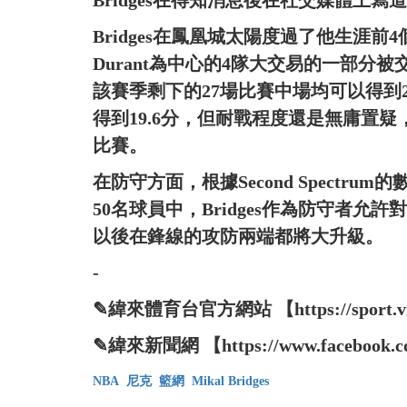
Bridges在得知消息後在社交媒體上寫
Bridges在鳳凰城太陽度過了他生涯前4
Durant為中心的4隊大交易的一部
該賽季剩下的27場比賽中場均可以得到
得到19.6分，但耐戰程度還是無庸置疑
比賽。
在防守方面，根據Second Spectr
50名球員中，Bridges作為防守者允
以後在鋒線的攻防兩端都將大升級。
-
✎緯來體育台官方網站 【https://sport.vide
✎緯來新聞網 【https://www.facebook.co
NBA
尼克
籃網
Mikal Bridges