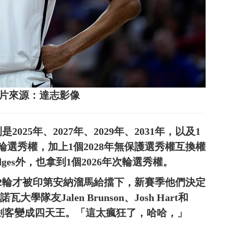
。圖片來源：達志影像
25年、2027年、2029年、2031年，以及1
輪選秀權，加上1個2028年無保護選秀權互換權
dges外，也拿到1個2026年次輪選秀權。
2輪才被印第安納溜馬給擋下，新賽季他們決定
學隊友Jalen Brunson、Josh Hart和
拉諾瓦三劍客變成四天王。「這太瘋狂了，哈哈，」