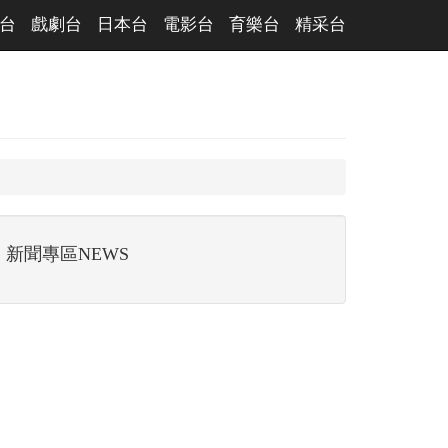
台
戲劇台
日本台
電影台
育樂台
精采台
新聞專區NEWS