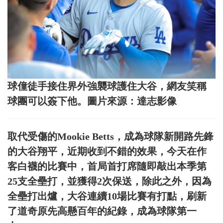
球僮徒手接住界外強襲球護住大谷，網友笑稱
球團可以簽下他。圖片來源：達志影像
取代受傷的Mookie Betts，成為球隊新開路先鋒
的大谷翔平，近期收到不錯的效果，今天在作
客白襪的比賽中，首局首打席隨即敲出本季第
25支全壘打，並獲得2次保送，除此之外，因為
全壘打出爐，大谷連續10場比賽有打點，刷新
了道奇原先高懸百年的紀錄，成為球隊第一