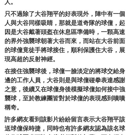
人。
只不過除了大谷翔平的好表現外，陣中有一個
人與大谷同樣吸睛，那就是道奇隊的球僮，起
因是大谷戴著頭盔在休息區準備時，一顆高速
的界外強襲球朝著大谷而來，而站在大谷前面
的球僮竟徒手將球接住，順利保護住大谷，展
現高超的反射神經。
在接住強襲球後，球僮一臉淡定的將球交給身
邊的工作人員，大谷則是與球僮碰拳表達感謝
之意，後續又在球僮身後模擬球僮如何接中強
襲球，至於教練團皆對於球僮的表現感到嘖嘖
稱奇。
許多網友看到該影片紛紛留言表示大谷翔平該
送球僮保時捷，同時也有許多網友認為該名球