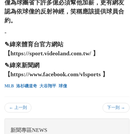
僮為球團省下許多億必須幫他加薪，更有網友
認為依球僮的反射神經，笑稱應該提供球員合
約。
-
✎緯來體育台官方網站
【https://sport.videoland.com.tw/ 】
✎緯來新聞網
【https://www.facebook.com/vlsports 】
MLB
洛杉磯道奇
大谷翔平
球僮
← 上一則
下一則 →
新聞專區NEWS