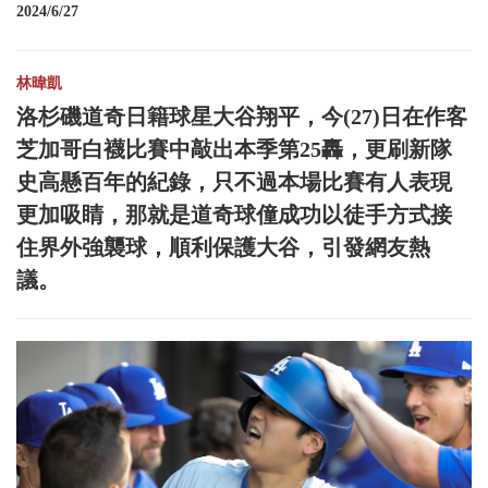
2024/6/27
林暐凱
洛杉磯道奇日籍球星大谷翔平，今(27)日在作客
芝加哥白襪比賽中敲出本季第25轟，更刷新隊
史高懸百年的紀錄，只不過本場比賽有人表現
更加吸睛，那就是道奇球僮成功以徒手方式接
住界外強襲球，順利保護大谷，引發網友熱
議。