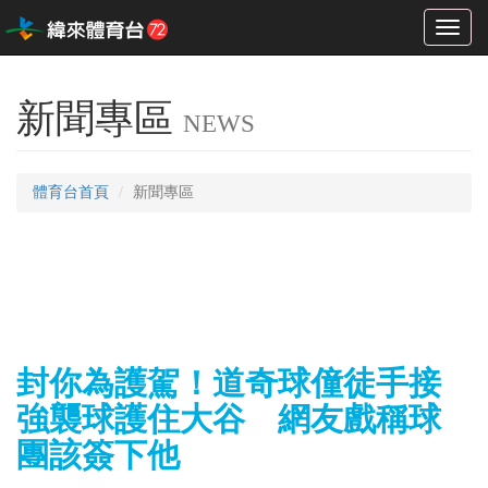
Toggl
naviga
新聞專區
NEWS
體育台首頁
新聞專區
封你為護駕！道奇球僮徒手接
強襲球護住大谷 網友戲稱球
團該簽下他