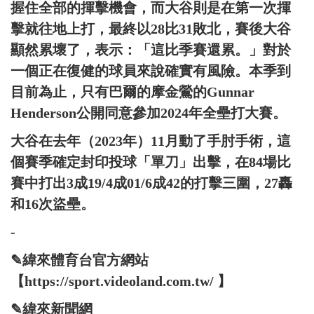
握住全部的揮擊機會，而大谷則是在第一次揮
擊就往地上打，最終以28比31敗北，賽後大谷
顯然累壞了，表示：「這比季賽還累。」對於
一個正在復健的球員來說確實有風險。本季到
目前為止，只有巴爾的摩金鶯的Gunnar
Henderson公開同意參加2024年全壘打大賽。
大谷在去年（2023年）11月動了手肘手術，這
個賽季確定封印投球「單刀」出擊，在84場比
賽中打出3成19/4成01/6成42的打擊三圍，27轟
和16次盜壘。
-
✎緯來體育台官方網站
【https://sport.videoland.com.tw/ 】
✎緯來新聞網