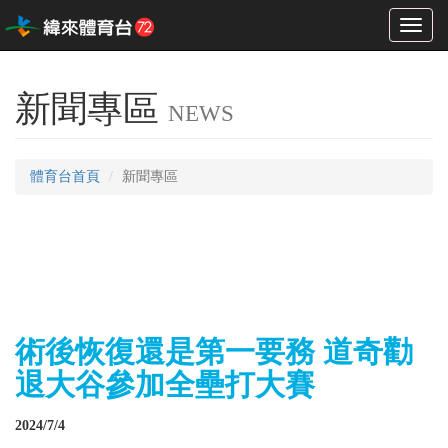
Toggl
naviga
新聞專區
NEWS
體育台首頁
新聞專區
術後恢復還是第一要務 道奇勸
退大谷參加全壘打大賽
2024/7/4