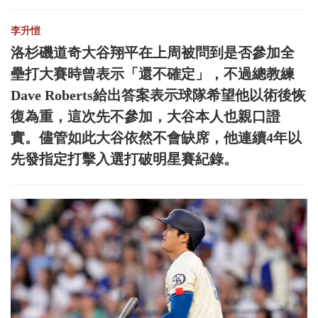
李升愷
洛杉磯道奇大谷翔平在上周被問到是否參加全
壘打大賽時曾表示「還不確定」，不過總教練
Dave Roberts給出答案表示球隊希望他以術後恢
復為重，這次先不參加，大谷本人也親口證
實。儘管如此大谷依然不會缺席，他連續4年以
先發指定打擊入選打破明星賽紀錄。