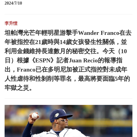
2024/7/10
李升愷
坦帕灣光芒年輕明星游擊手Wander Franco在去
年被指控在21歲時與14歲女孩發生性關係，並
利用金錢維持長達數月的秘密交往。今天（10
日）根據《ESPN》記者Juan Recio的報導指
出，Franco已在多明尼加被正式指控對未成年
人性虐待和性剝削等罪名，最高將要面臨5年的
牢獄之災。