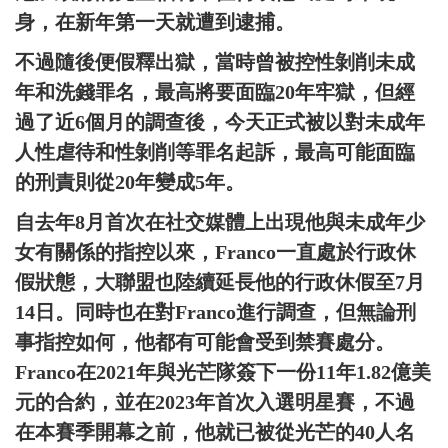
身，在新年第一天就遭到逮捕。
不過隨後便假釋出獄，當時曾被控性剝削未成
年和洗錢罪名，最高將要面臨20年牢獄，但經
過了近6個月的調查後，今天正式被以對未成年
人性虐待和性剝削等罪名起訴，最高可能面臨
的刑責則從20年變成5年。
自去年8月首次在社交媒體上出現他與未成年少
女有關係的指控以來，Franco一直處於行政休
假狀態，大聯盟也陸續延長他的行政休假至7月
14日。同時也在對Franco進行調查，但無論刑
事指控如何，他都有可能會受到禁賽處分。
Franco在2021年與光芒隊簽下一份11年1.82億美
元的合約，並在2023年首次入選明星賽，不過
在本賽季開幕之前，他就已被從光芒的40人名