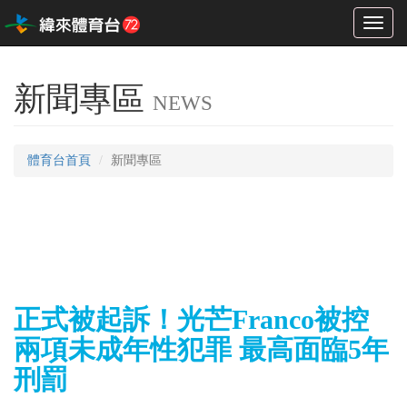
Toggl
naviga
新聞專區
NEWS
體育台首頁
新聞專區
正式被起訴！光芒Franco被控
兩項未成年性犯罪 最高面臨5年
刑罰