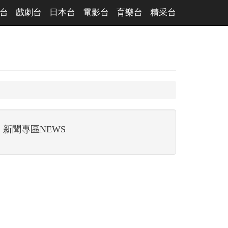
台
戲劇台
日本台
電影台
育樂台
精采台
新聞專區NEWS