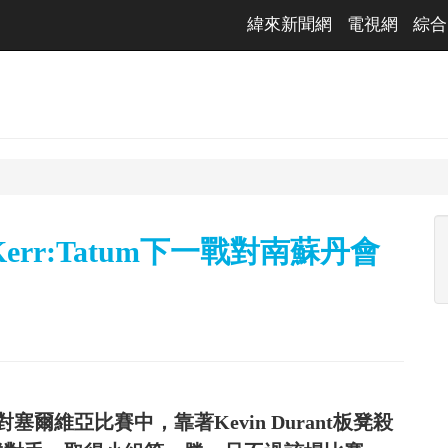
緯來新聞網
電視網
綜合
rr:Tatum下一戰對南蘇丹會
維亞比賽中，靠著Kevin Durant板凳殺