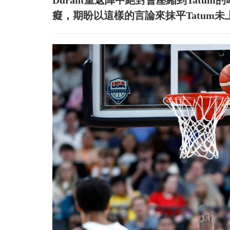
Durant重返陣中絕對會壓縮到Tatu
癡，期盼以這樣的言論來抹平Tatum