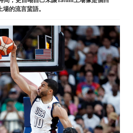
m的時間，更自嘲自己未讓Tatum上場像是個白
未上場的流言蜚語。