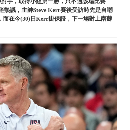
大勝對手，取得小組第一勝，只不過該場比賽
球迷熱議，主帥Steve Kerr賽後受訪時先是自嘲
而在今(30)日Kerr掛保證，下一場對上南蘇