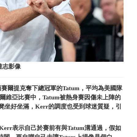
：達志影像
賽爾提克奪下總冠軍的Tatum，平均為美國隊
爾維亞比賽中，Tatum被熱身賽因傷未上陣的
urton板凳坐好坐滿，Kerr的調度也受到球迷質疑，引
err表示自己於賽前有與Tatum溝通過，假如