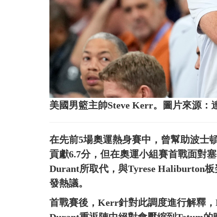
美國男籃主帥Steve Kerr。圖片來源
在先前5場奧運熱身賽中，曾幫助波士頓
貢獻6.7分，但在奧運小組賽首戰面對塞
Durant所取代，與Tyrese Halib
發熱議。
首戰賽後，Kerr針對此調度進行解釋，K