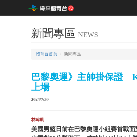
新聞專區
NEWS
體育台首頁
新聞專區
巴黎奧運》主帥掛保證 Ke
上場
2024/7/30
林暐凱
美國男籃日前在巴黎奧運小組賽首戰面對塞爾