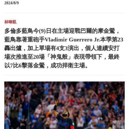
2024/8/9
林暐凱
多倫多藍鳥今(9)日在主場迎戰巴爾的摩金鶯，
藍鳥靠著重砲手Vladimir Guerrero Jr.本季第23
轟出爐，加上單場有4支3演出，個人連續安打
場次推進至20場「神鬼般」表現帶領下，最終
以7比6擊落金鶯，成功捍衛主場。