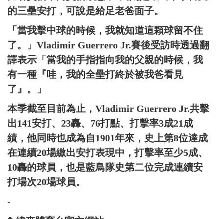
的三壘安打，可說是給足老爸面子。
「當我擊中球的時候，我就知道這顆球留不住
了。」Vladimir Guerrero Jr.賽後受訪時透過翻
譯表示「當我的手指指向我的父親的時候，我
有一種『哇，我的全壘打終於被我爸看見
了』。」
本季截至目前為止，Vladimir Guerrero Jr.共擊
出141安打、23轟、76打點、打擊率3成21成
績，他同時也成為自1901年來，史上第8位達成
在連續20場繳出安打表現中，打擊率至少5成、
10轟的球員，也是藍鳥隊史第二位完成連續安
打場次20場球員。
-