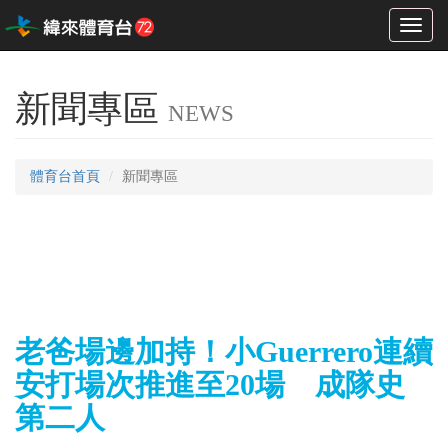
Toggl
naviga
新聞專區
NEWS
體育台首頁
新聞專區
老爸場邊加持！小Guerrero連續
安打場次推進至20場 成隊史
第二人