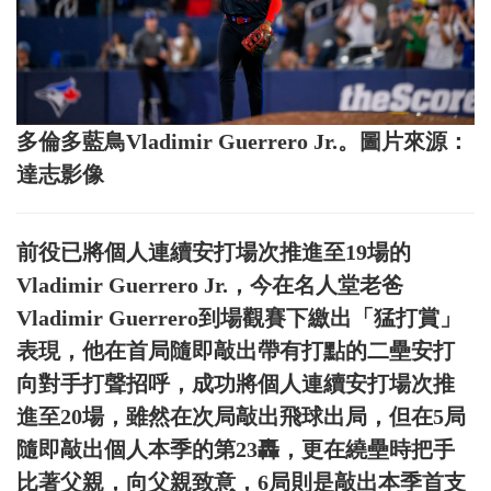
多倫多藍鳥Vladimir Guerrero Jr.。圖片來源：
達志影像
前役已將個人連續安打場次推進至19場的
Vladimir Guerrero Jr.，今在名人堂老爸
Vladimir Guerrero到場觀賽下繳出「猛打賞」
表現，他在首局隨即敲出帶有打點的二壘安打
向對手打聲招呼，成功將個人連續安打場次推
進至20場，雖然在次局敲出飛球出局，但在5局
隨即敲出個人本季的第23轟，更在繞壘時把手
比著父親，向父親致意，6局則是敲出本季首支