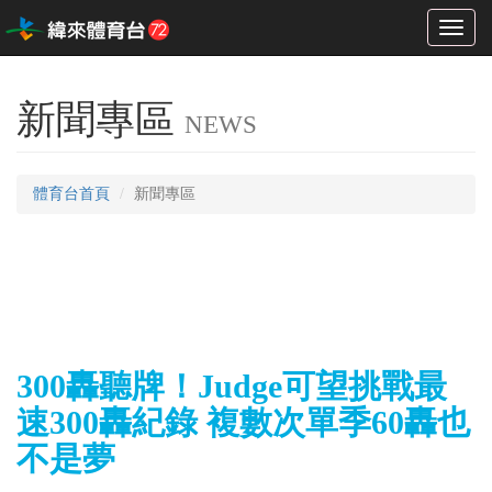
Toggl
naviga
新聞專區
NEWS
體育台首頁
新聞專區
300轟聽牌！Judge可望挑戰最
速300轟紀錄 複數次單季60轟也
不是夢