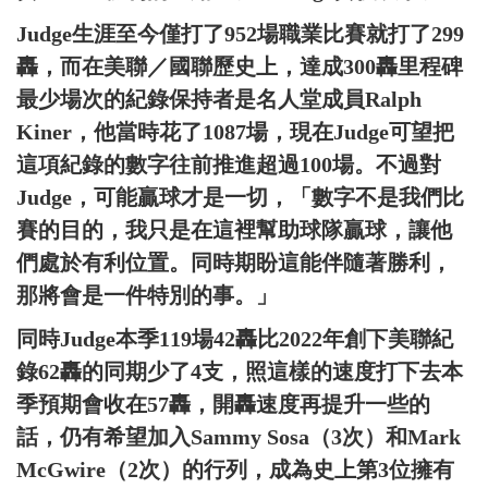
Judge生涯至今僅打了952場職業比賽就打了299
轟，而在美聯／國聯歷史上，達成300轟里程碑
最少場次的紀錄保持者是名人堂成員Ralph
Kiner，他當時花了1087場，現在Judge可望把
這項紀錄的數字往前推進超過100場。不過對
Judge，可能贏球才是一切，「數字不是我們比
賽的目的，我只是在這裡幫助球隊贏球，讓他
們處於有利位置。同時期盼這能伴隨著勝利，
那將會是一件特別的事。」
同時Judge本季119場42轟比2022年創下美聯紀
錄62轟的同期少了4支，照這樣的速度打下去本
季預期會收在57轟，開轟速度再提升一些的
話，仍有希望加入Sammy Sosa（3次）和Mark
McGwire（2次）的行列，成為史上第3位擁有