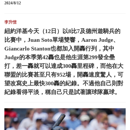
2024/8/12
李升愷
紐約洋基今天（12日）以8比7及德州遊騎兵的
比賽中，Juan Soto單場雙響，Aaron Judge、
Giancarlo Stanton也都加入開轟行列，其中
Judge的本季第42轟也是他生涯第299發全壘
打，差一轟就可以達成300轟里程碑，而他在大
聯盟的比賽甚至只有952場，開轟速度驚人，可
望改寫史上最快300轟的紀錄。不過他自己則對
紀錄看得平淡，稱自己只是試著讓球隊贏球。