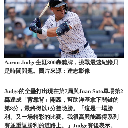
Aaron Judge生涯300轟聽牌，挑戰最速紀錄只
是時間問題。圖片來源：達志影像
Judge的全壘打出現在第7局與Juan Soto單場第2
轟達成「背靠背」開轟，幫助洋基拿下關鍵的
第8分，最終得以1分差險勝。「這是一場勝
利、又一場精彩的比賽。我很高興能贏得系列
賽並重返勝利的道路上。」Judge賽後表示。