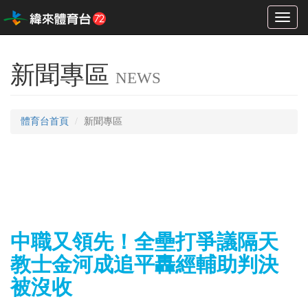
Toggl
naviga
新聞專區
NEWS
體育台首頁
新聞專區
中職又領先！全壘打爭議隔天
教士金河成追平轟經輔助判決
被沒收