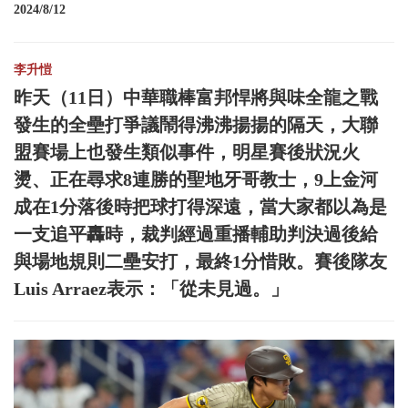
2024/8/12
李升愷
昨天（11日）中華職棒富邦悍將與味全龍之戰
發生的全壘打爭議鬧得沸沸揚揚的隔天，大聯
盟賽場上也發生類似事件，明星賽後狀況火
燙、正在尋求8連勝的聖地牙哥教士，9上金河
成在1分落後時把球打得深遠，當大家都以為是
一支追平轟時，裁判經過重播輔助判決過後給
與場地規則二壘安打，最終1分惜敗。賽後隊友
Luis Arraez表示：「從未見過。」