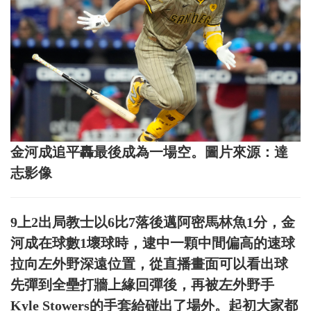
金河成追平轟最後成為一場空。圖片來源：達
志影像
9上2出局教士以6比7落後邁阿密馬林魚1分，金
河成在球數1壞球時，逮中一顆中間偏高的速球
拉向左外野深遠位置，從直播畫面可以看出球
先彈到全壘打牆上緣回彈後，再被左外野手
Kyle Stowers的手套給碰出了場外。起初大家都