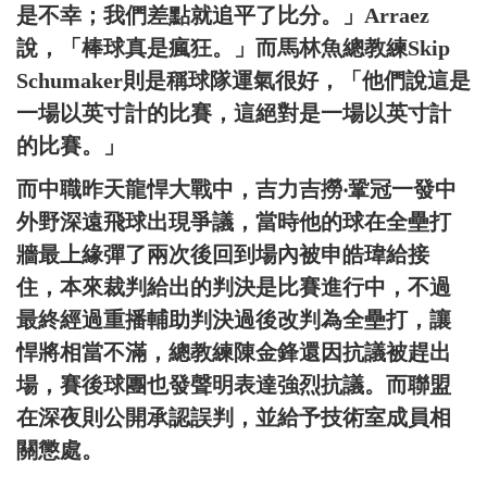
是不幸；我們差點就追平了比分。」Arraez
說，「棒球真是瘋狂。」而馬林魚總教練Skip
Schumaker則是稱球隊運氣很好，「他們說這是
一場以英寸計的比賽，這絕對是一場以英寸計
的比賽。」
而中職昨天龍悍大戰中，吉力吉撈‧鞏冠一發中
外野深遠飛球出現爭議，當時他的球在全壘打
牆最上緣彈了兩次後回到場內被申皓瑋給接
住，本來裁判給出的判決是比賽進行中，不過
最終經過重播輔助判決過後改判為全壘打，讓
悍將相當不滿，總教練陳金鋒還因抗議被趕出
場，賽後球團也發聲明表達強烈抗議。而聯盟
在深夜則公開承認誤判，並給予技術室成員相
關懲處。