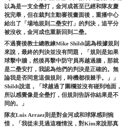
以為是一支全壘打，金河成甚至已經和隊友慶
祝完畢，但在裁判主動審視畫面後，重播中心
給出了「場地規則二壘安打」的判決，追平分
被沒收，金河成也重新回到二壘。
不過賽後教士總教練Mike Shildt認為根據規則
來說，最終的判決並沒有問題，「規則是如果
球擊中牆，然後再擊中防守員再越過牆，那就
是二壘安打，我認為他們的判決是正確的。無
論我是否同意這個規則，時機都很棘手。」」
Shildt說道，「球越過了圍欄並沒有碰到地面，
所以感覺像是全壘打，但規則告訴你結果是不
同的。」
隊友Luis Arraez則是對金河成和球隊感到惋
惜，「我從未見過這種情況，對Kim來說那真