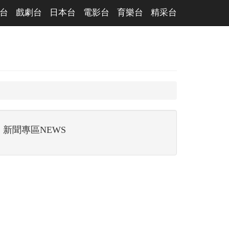
台
戲劇台
日本台
電影台
育樂台
精采台
新聞專區NEWS