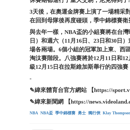
休賽期都進行了重大交易，尼克得到了Mikal 
3天後，在奧運金牌賽上演了一場精采對決的LeB
在回到母隊後再度碰頭，季中錦標賽衛
與去年一樣，NBA盃的小組賽將在台灣時間
日）和週六（11月16日、23日和30
場各兩場。6個小組的冠軍加上東、西
淘汰賽階段。八強賽將於12月11日和1
級12月15日在拉斯維加斯舉行的四強賽
-
✎緯來體育台官方網站 【https://sport.vide
✎緯來新聞網 【https://news.videoland.c
NBA
NBA盃
季中錦標賽
勇士
獨行俠
Klay Thompso