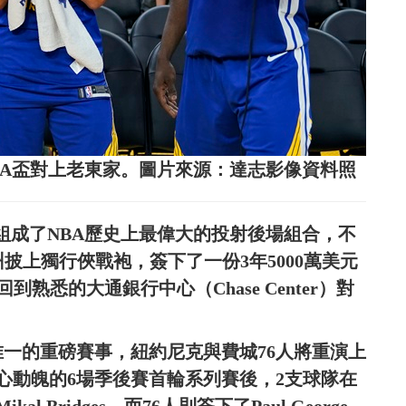
袍再NBA盃對上老東家。圖片來源：達志影像資料照
在勇士時期組成了NBA歷史上最偉大的投射後場組合，不
州披上獨行俠戰袍，簽下了一份3年5000萬美元
熟悉的大通銀行中心（Chase Center）對
唯一的重磅賽事，紐約尼克與費城76人將重演上
心動魄的6場季後賽首輪系列賽後，2支球隊在