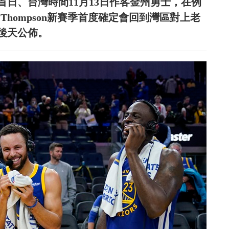
日、台灣時間11月13日作客金州勇士，在例
Thompson新賽季首度確定會回到灣區對上老
後天公佈。