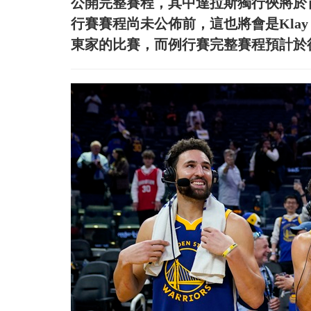
公開完整賽程，其中達拉斯獨行俠將於首
行賽賽程尚未公佈前，這也將會是Klay 
東家的比賽，而例行賽完整賽程預計於