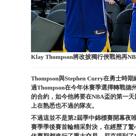
Klay Thompson將改披獨行俠戰
Thompson與Stephen Curry
過Thompson在今年休賽季選擇轉戰德
的合約，如今他將要在NBA盃的第一天回到
上在熟悉也不過的隊友。
不過這並不是第2屆季中錦標賽開幕夜
賽季季後賽首輪精采對決，在經歷了驚