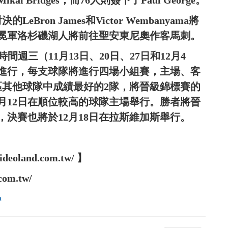
Bridges，而76人則簽下了Paul George。
ron James和Victor Wembanyama將
冕軍洛杉磯湖人將前往聖安東尼奧作客馬刺。
週三（11月13日、20日、27日和12月4
日）進行，每支球隊將進行四場小組賽，主場、客
區其他球隊中成績最好的2隊，將晉級錦標賽的
2月12日在順位較高的球隊主場舉行。勝者將晉
，決賽也將於12月18日在拉斯維加斯舉行。
oland.com.tw/ 】
om.tw/
n