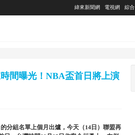
緯來新聞網
電視網
綜合
東家時間曝光！NBA盃首日將上演
標賽）的分組名單上個月出爐，今天（14日）聯盟再