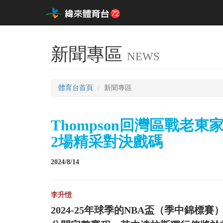
新聞專區
NEWS
體育台首頁
新聞專區
Thompson回灣區戰老
2場精采對決戲碼
2024/8/14
李升愷
2024-25年球季的NBA盃（季中錦