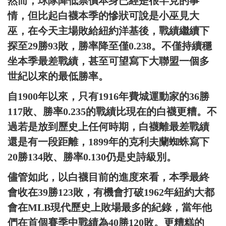
然而，球隊降低票價本身已經是很罕見的事
情，但比起白襪本季的慘狀可說是小巫見大
巫，在今天主場敗給紐約洋基後，戰績繼續下
探至29勝93敗，勝率降至僅0.238。不僅持續穩
坐本季最差戰績，甚至可望寫下大聯盟一個多
世紀以來的最低勝率。
自1900年以來，只有1916年費城運動家的36勝
117敗、勝率0.235的戰績比現在的白襪更糟。不
過若是放到歷史上任何時期，白襪離最差戰績
還是有一段距離，1899年的克利夫蘭蜘蛛寫下
20勝134敗、勝率0.130仍是史詩級別。
儘管如此，以白襪目前的進度來看，本季最終
會收在39勝123敗，有機會打破1962年紐約大都
會在MLB現代歷史上敗場最多的紀錄，當年他
們在首個賽季中戰績為40勝120敗。更糟糕的