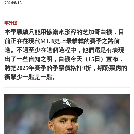
2024/8/15
李升愷
本季戰績只能用慘澹來形容的芝加哥白襪，目
前正在往現代MLB史上最糟糕的賽季之路前
進。不過至少在這個過程中，他們還是有表現
出了一些自知之明，白襪今天（15日）宣布，
將把2025年賽季的季票價格打9折，期盼票房的
衝擊少一點是一點。