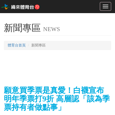
Toggl
naviga
新聞專區
NEWS
體育台首頁
新聞專區
願意買季票是真愛！白襪宣布
明年季票打9折 高層認「該為季
票持有者做點事」