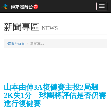
Toggl
naviga
新聞專區
NEWS
體育台首頁
新聞專區
山本由伸3A復健賽主投2局飆
2K失1分 球團將評估是否仍需
進行復健賽