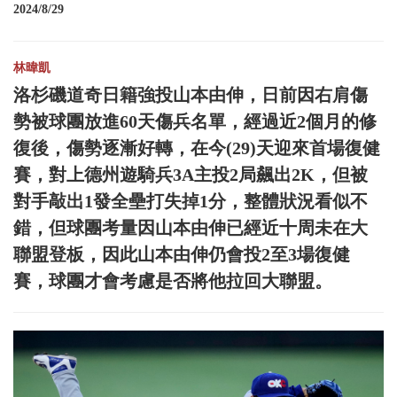
2024/8/29
林暐凱
洛杉磯道奇日籍強投山本由伸，日前因右肩傷
勢被球團放進60天傷兵名單，經過近2個月的修
復後，傷勢逐漸好轉，在今(29)天迎來首場復健
賽，對上德州遊騎兵3A主投2局飆出2K，但被
對手敲出1發全壘打失掉1分，整體狀況看似不
錯，但球團考量因山本由伸已經近十周未在大
聯盟登板，因此山本由伸仍會投2至3場復健
賽，球團才會考慮是否將他拉回大聯盟。