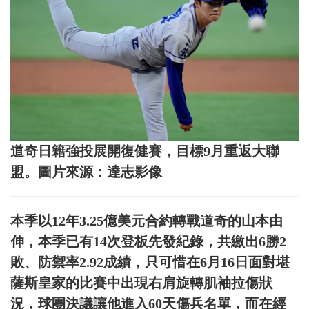
道奇日籍強投展開復健賽，目標9月重返大聯
盟。圖片來源：達志影像
本季以12年3.25億美元合約轉戰道奇的山本由
伸，本季已有14次登板先發紀錄，共繳出6勝2
敗、防禦率2.92成績，只可惜在6月16日面對堪
薩斯皇家的比賽中出現右肩旋轉肌袖拉傷狀
況，球團決議讓他進入60天傷兵名單，而在經