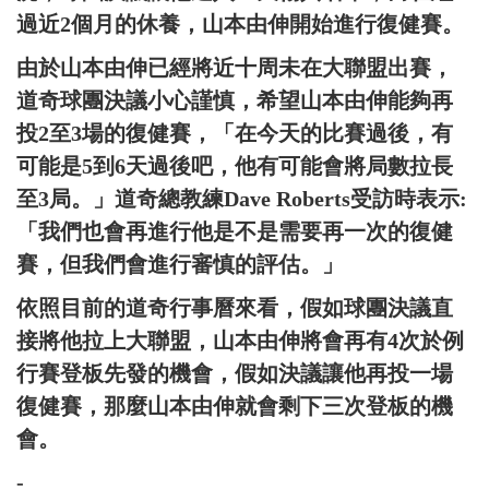
過近2個月的休養，山本由伸開始進行復健賽。
由於山本由伸已經將近十周未在大聯盟出賽，
道奇球團決議小心謹慎，希望山本由伸能夠再
投2至3場的復健賽，「在今天的比賽過後，有
可能是5到6天過後吧，他有可能會將局數拉長
至3局。」道奇總教練Dave Roberts受訪時表示:
「我們也會再進行他是不是需要再一次的復健
賽，但我們會進行審慎的評估。」
依照目前的道奇行事曆來看，假如球團決議直
接將他拉上大聯盟，山本由伸將會再有4次於例
行賽登板先發的機會，假如決議讓他再投一場
復健賽，那麼山本由伸就會剩下三次登板的機
會。
-