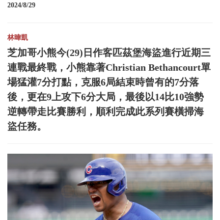
2024/8/29
林暐凱
芝加哥小熊今(29)日作客匹茲堡海盜進行近期三
連戰最終戰，小熊靠著Christian Bethancourt單
場猛灌7分打點，克服6局結束時曾有的7分落
後，更在9上攻下6分大局，最後以14比10強勢
逆轉帶走比賽勝利，順利完成此系列賽橫掃海
盜任務。