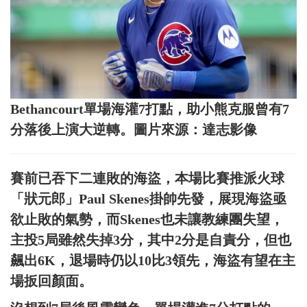
Bethancourt單場海灌7打點，助小熊克服曾有7
分落後上演大逆轉。圖片來源：達志影像
賽前已吞下二連敗的海盜，本場比賽推派火球
「狀元郎」Paul Skenes掛帥先發，展現海盜亟
欲止敗的氣勢，而Skenes也未讓教練團失望，
主投5局雖然失掉3分，其中2分是自責分，但也
飆出6K，退場時仍以10比3領先，海盜有望在主
場扳回顏面。