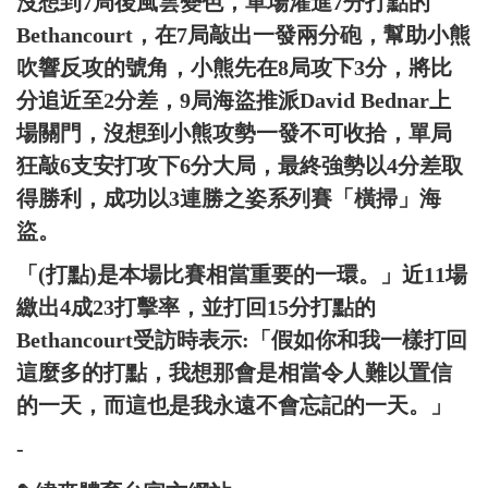
沒想到7局後風雲變色，單場灌進7分打點的
Bethancourt，在7局敲出一發兩分砲，幫助小熊
吹響反攻的號角，小熊先在8局攻下3分，將比
分追近至2分差，9局海盜推派David Bednar上
場關門，沒想到小熊攻勢一發不可收拾，單局
狂敲6支安打攻下6分大局，最終強勢以4分差取
得勝利，成功以3連勝之姿系列賽「橫掃」海
盜。
「(打點)是本場比賽相當重要的一環。」近11場
繳出4成23打擊率，並打回15分打點的
Bethancourt受訪時表示:「假如你和我一樣打回
這麼多的打點，我想那會是相當令人難以置信
的一天，而這也是我永遠不會忘記的一天。」
-