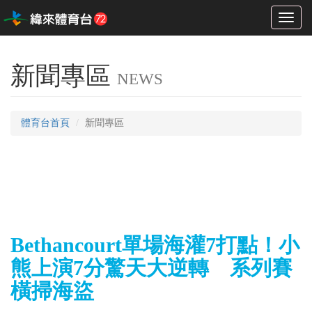
Toggl
naviga
新聞專區
NEWS
體育台首頁
新聞專區
Bethancourt單場海灌7打點！小
熊上演7分驚天大逆轉 系列賽
橫掃海盜