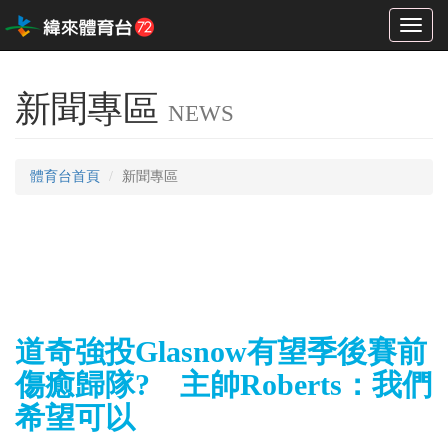
Toggl
naviga
新聞專區
NEWS
體育台首頁
新聞專區
道奇強投Glasnow有望季後賽前
傷癒歸隊? 主帥Roberts：我們
希望可以