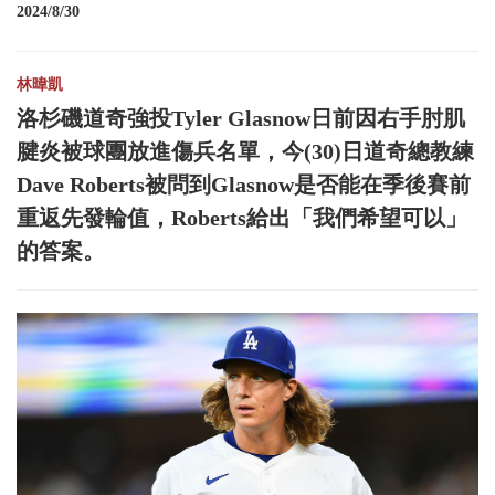
2024/8/30
林暐凱
洛杉磯道奇強投Tyler Glasnow日前因右手肘肌
腱炎被球團放進傷兵名單，今(30)日道奇總教練
Dave Roberts被問到Glasnow是否能在季後賽前
重返先發輪值，Roberts給出「我們希望可以」
的答案。