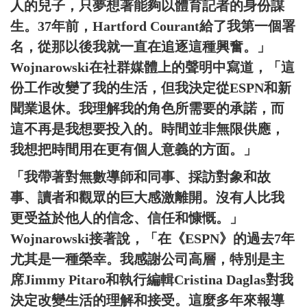
人的兒子，只夢想著能夠以體育記者的身份謀
生。37年前，Hartford Courant給了我第一個署
名，從那以後我就一直在追逐這種興奮。」
Wojnarowski在社群媒體上的聲明中寫道，「這
份工作改變了我的生活，但我決定從ESPN和新
聞業退休。我理解我的角色所需要的承諾，而
這不再是我想要投入的。時間並非無限供應，
我想把時間用在更有個人意義的方面。」
「我帶著對無數導師和同事、採訪對象和故
事、讀者和觀眾的巨大感激離開。沒有人比我
更受益於他人的信念、信任和慷慨。」
Wojnarowski接著說，「在《ESPN》的過去7年
尤其是一種榮幸。我感謝公司高層，特別是主
席Jimmy Pitaro和執行編輯Cristina Daglas對我
決定改變生活的理解和接受。這麼多年來報導