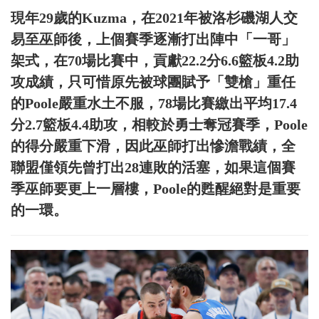
現年29歲的Kuzma，在2021年被洛杉磯湖人交
易至巫師後，上個賽季逐漸打出陣中「一哥」
架式，在70場比賽中，貢獻22.2分6.6籃板4.2助
攻成績，只可惜原先被球團賦予「雙槍」重任
的Poole嚴重水土不服，78場比賽繳出平均17.4
分2.7籃板4.4助攻，相較於勇士奪冠賽季，Poole
的得分嚴重下滑，因此巫師打出慘澹戰績，全
聯盟僅領先曾打出28連敗的活塞，如果這個賽
季巫師要更上一層樓，Poole的甦醒絕對是重要
的一環。