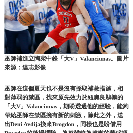
巫師補進立陶宛中鋒「大V」Valanciunas。圖片
來源：達志影像
巫師在這個夏天也不是沒有採取補救措施，相
對薄弱的禁區，找來原先效力於紐奧良鵜鶘的
「大V」Valanciunas，期盼透過他的經驗，能夠
帶給巫師在禁區擁有新的刺激，除此之外，送
出Deni Avdija換來Brogdon，同樣也是盼借用
Brogdon的後場經驗，為整體較為稚嫩的華盛頓