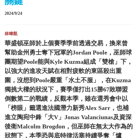
關鍵
2024/9/24
林暐凱
華盛頓巫師於上個賽季季前透過交易，換來曾
幫助金州勇士奪下冠軍的Jordan Poole，巫師球
團期望Poole能與Kyle Kuzma組成「雙槍」下，
以強大的進攻天賦在相對疲軟的東區殺出重
圍，沒想到Poole嚴重「水土不服」，在Kuzma
獨挑大樑的狀況下，賽季僅打出15勝67敗聯盟
倒數第二的戰績，反觀本季，雖在選秀會中以
「榜眼」籤選進法國潛力新秀Alex Sarr，也補
進立陶宛中鋒「大V」Jonas Valanciunas及資深
後衛Malcolm Brogdon，但巫師在無太大作為的
狀態下，本季恐與底特律活塞持續爭奪「爐