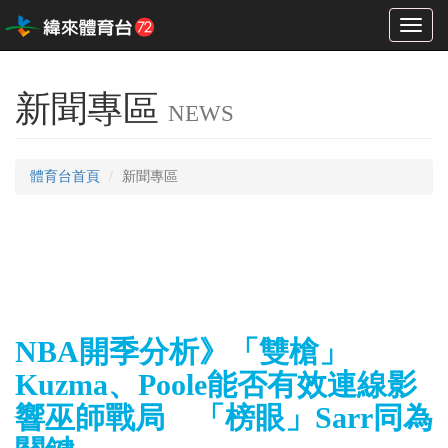
Toggl
naviga
新聞專區
NEWS
體育台首頁
新聞專區
NBA開季分析》「雙槍」
Kuzma、Poole能否有效連線影
響巫師戰局 「榜眼」Sarr同為