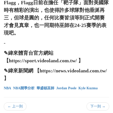
Flagg，Flagg日前在擔任「靶子隊」面對美國隊
時有精彩的演出，也使得許多球隊對他垂涎再
三，但球是圓的，任何比賽皆須等到正式開賽
才會見真章，也一同期待巫師在24-25賽季的表
現吧。
-
✎緯來體育台官方網站
【https://sport.videoland.com.tw/ 】
✎緯來新聞網 【https://news.videoland.com.tw/
】
NBA
NBA開季分析
華盛頓巫師
Jordan Poole
Kyle Kuzma
← 上一則
下一則 →