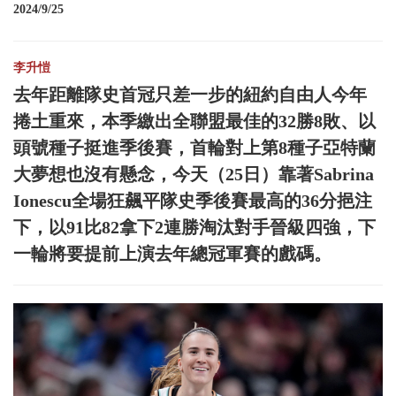
2024/9/25
李升愷
去年距離隊史首冠只差一步的紐約自由人今年
捲土重來，本季繳出全聯盟最佳的32勝8敗、以
頭號種子挺進季後賽，首輪對上第8種子亞特蘭
大夢想也沒有懸念，今天（25日）靠著Sabrina
Ionescu全場狂飆平隊史季後賽最高的36分挹注
下，以91比82拿下2連勝淘汰對手晉級四強，下
一輪將要提前上演去年總冠軍賽的戲碼。