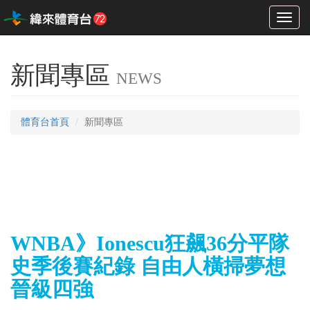
Toggl
naviga
新聞專區
NEWS
體育台首頁
新聞專區
WNBA》Ionescu狂飆36分平隊
史季後賽紀錄 自由人橫掃夢想
晉級四強