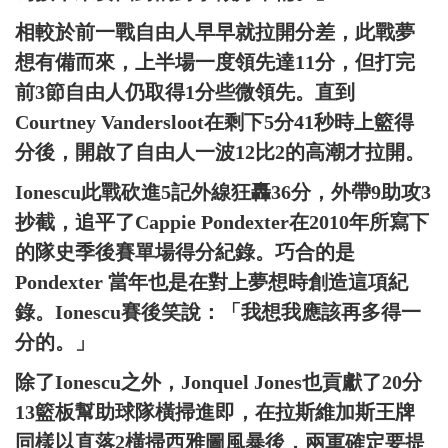
相較於前一戰自由人早早就拉開分差，此戰夢
想有備而來，上半場一度領先達11分，但打完
前3節自由人仍取得1分些微領先。直到
Courtney Vandersloot在剩下5分41秒時上籃得
分後，開啟了自由人一波12比2的高潮才拉開。
Ionescu此戰砍進5記外線狂轟36分，外帶9助攻3
抄截，追平了Cappie Pondexter在2010年所寫下
的隊史季後賽單場得分紀錄。巧合的是
Pondexter 當年也是在對上夢想時創造這項紀
錄。Ionescu賽後笑說：「我想我應該再多得一
分的。」
除了Ionescu之外，Jonquel Jones也貢獻了20分
13籃板幫助球隊橫掃進即，在拉斯維加斯王牌
同樣以直落2橫掃西雅圖風暴後，兩軍確定要提