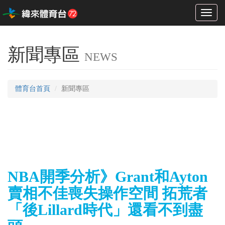
Toggl
naviga
新聞專區
NEWS
體育台首頁
新聞專區
NBA開季分析》Grant和Ayton
賣相不佳喪失操作空間 拓荒者
「後Lillard時代」還看不到盡