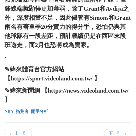
鋒線端就顯得更加薄弱，除了Grant和Avdija之
外，深度相當不足，因此儘管有Simons和Grant
兩名有著單季20分實力的得分手，恐怕仍與其
他球隊有一段差距，預計戰績仍是在西區末段
班遊走，而2月也恐將成為賣家。
-
✎緯來體育台官方網站
【https://sport.videoland.com.tw/ 】
✎緯來新聞網 【https://news.videoland.com.tw/
】
NBA
拓荒者
開季分析
← 上一則
下一則 →