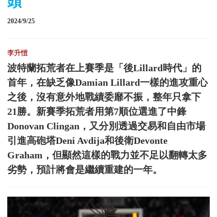
頭
2024/9/25
李升愷
波特蘭拓荒者在上賽季是「後Lillard時代」的
首年，在缺乏像Damian Lillard一樣的進攻重心
之後，沒有意外地戰績委靡不振，整年只拿下
21勝。新賽季拓荒者用第7順位選進了中鋒
Donovan Clingan，又分別透過交易和自由市場
引進高砲塔Deni Avdija和後衛Devonte
Graham，但顯然這樣的戰力並不足以翻轉太多
劣勢，預計將會是繼續重建的一年。