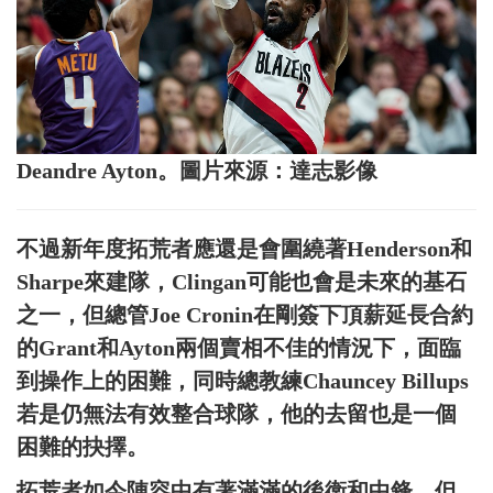
Deandre Ayton。圖片來源：達志影像
不過新年度拓荒者應還是會圍繞著Henderson和
Sharpe來建隊，Clingan可能也會是未來的基石
之一，但總管Joe Cronin在剛簽下頂薪延長合約
的Grant和Ayton兩個賣相不佳的情況下，面臨
到操作上的困難，同時總教練Chauncey Billups
若是仍無法有效整合球隊，他的去留也是一個
困難的抉擇。
拓荒者如今陣容中有著滿滿的後衛和中鋒，但