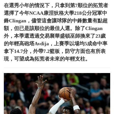
在選秀小年的情況下，只拿到第7順位的拓荒者
選擇了今年NCAA康涅狄格大學218公分冠軍中
鋒Clingan，儘管這會讓球隊的中鋒數量有點超
額，但已是該順位的最佳人選。除了Clingan
外，本季還透過交易襄華盛頓巫師換來了23歲
的年輕高砲塔Avdija，上賽季以場均5成命中率
拿下14.7分，外帶7.2籃板，防守方面也有所表
現，可望成為拓荒者未來的年輕支柱。