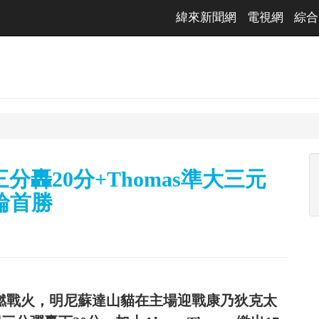
緯來新聞網
電視網
綜合
記三分轟20分+Thomas準大三元
輪首勝
式點燃戰火，明尼蘇達山貓在主場迎戰康乃狄克太