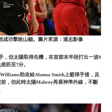
隊踢館成功擊敗山貓。圖片來源：達志影像
平手，但太陽取得先機，在首節末半段打出一波9
先差距至7分。
lliams助攻給Alanna Smith上籃得手後，反
超前，但此時太陽Mabrey再展神準外線，不斷
。