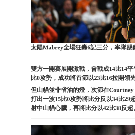
太陽Mabrey全場狂轟6記三分，率
雙方一開賽展開激戰，曾戰成14比14
比0攻勢，成功將首節以23比16拉開領
但山貓並非省油的燈，次節在Courtney Wi
打出一波15比0攻勢將比分反以34比29
射中山貓心臟，再將比分以42比38反超