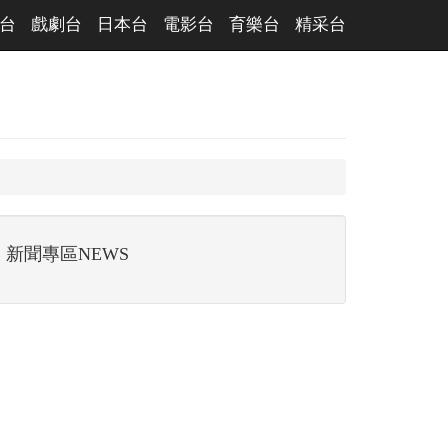
台
戲劇台
日本台
電影台
育樂台
精采台
新聞專區NEWS