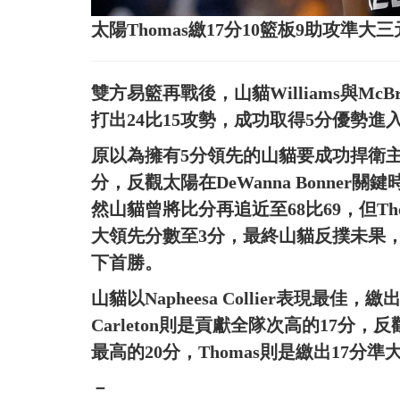
太陽Thomas繳17分10籃板9助攻準
雙方易籃再戰後，山貓Williams與M
打出24比15攻勢，成功取得5分優勢進
原以為擁有5分領先的山貓要成功捍衛
分，反觀太陽在DeWanna Bonne
然山貓曾將比分再追近至68比69，但Th
大領先分數至3分，最終山貓反撲未果
下首勝。
山貓以Napheesa Collier表現最佳，
Carleton則是貢獻全隊次高的17分，
最高的20分，Thomas則是繳出17分
－