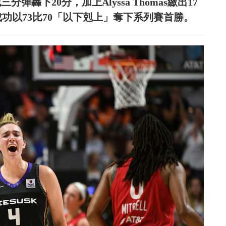
三分彈轟下20分，加上Alyssa Thomas繳出17
成功以73比70「以下剋上」奪下系列賽首勝。