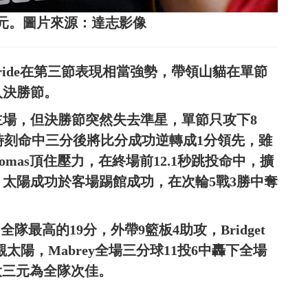
大三元。圖片來源：達志影像
cBride在第三節表現相當強勢，帶領山貓在單節
入決勝節。
主場，但決勝節突然失去準星，單節只攻下8
r關鍵時刻命中三分後將比分成功逆轉成1分領先，雖
omas頂住壓力，在終場前12.1秒跳投命中，擴
，太陽成功於客場踢館成功，在次輪5戰3勝中奪
繳出全隊最高的19分，外帶9籃板4助攻，Bridget
反觀太陽，Mabrey全場三分球11投6中轟下全場
準大三元為全隊次佳。