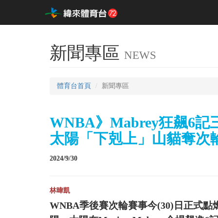
新聞專區
NEWS
體育台首頁
新聞專區
WNBA》Mabrey狂飆6
太陽「下剋上」山貓奪次
2024/9/30
林暐凱
WNBA季後賽次輪賽事今(30)日正