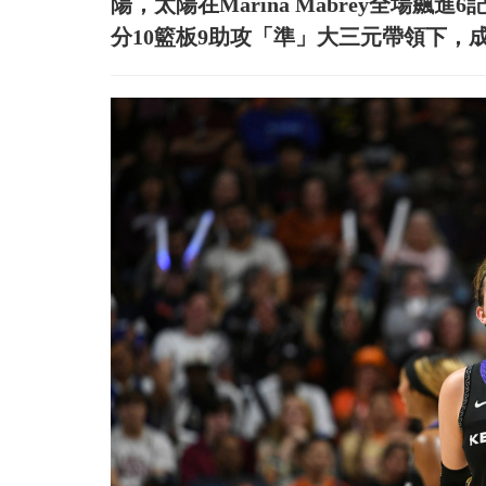
陽，太陽在Marina Mabrey全場飆進6記
分10籃板9助攻「準」大三元帶領下，