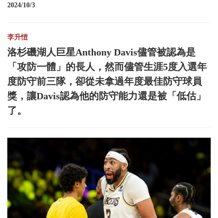
2024/10/3
李升愷
洛杉磯湖人巨星Anthony Davis儘管被認為是
「攻防一體」的長人，然而儘管生涯5度入選年
度防守前三隊，卻從未拿過年度最佳防守球員
獎，讓Davis認為他的防守能力還是被「低估」
了。