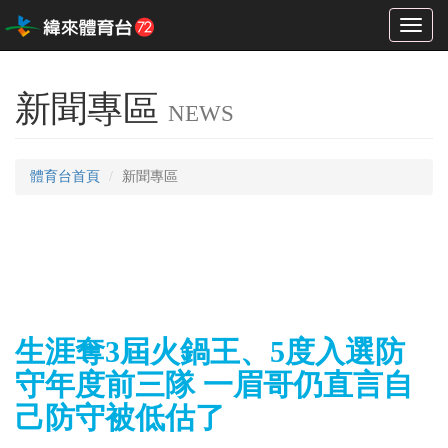
Toggl
naviga
新聞專區
NEWS
體育台首頁
新聞專區
生涯奪3屆火鍋王、5度入選防
守年度前三隊 一眉哥仍直言自
己防守被低估了