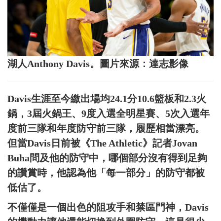
湖人Anthony Davis。圖片來源：達志影像
Davis生涯至今繳出場均24.1分10.6籃板和2.3火
鍋，3屆火鍋王、9度入選全明星賽、5次入選年
度前三隊和年度防守前三隊，履歷相當漂亮。
但當Davis日前被《The Athletic》記者Jovan
Buha問及他的防守中，哪個部分沒有得到足夠
的讚賞時，他認為他「每一部分」的防守都被
低估了。
不僅僅是一個出色的阻攻手和禁區門神，Davis