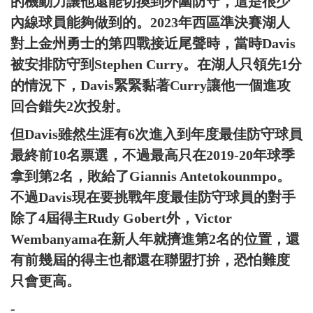
的機動力讓他還能切換到外圍防守，這是很少
內線球員能夠做到的。2023年西區準決賽湖人
對上金州勇士的第四戰接近尾聲時，當時Davis
被安排防守到Stephen Curry。在湖人只領先1分
的情況下，Davis緊緊黏著Curry讓他一個進攻
回合錯失2次投射。
但Davis雖然生涯有6次進入到年度最佳防守球員
最終前10名票選，不過最高只在2019-20年球季
拿到第2名，敗給了Giannis Antetokounmpo。
不過Davis現在要挑戰年度最佳防守球員的對手
除了4屆得主Rudy Gobert外，Victor
Wembanyama在新人年就擠進第2名的位置，還
有前幾屆的得主也都還在聯盟打拚，恐怕難度
只會更高。
-