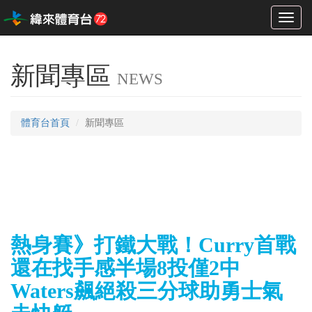
Toggl
naviga
新聞專區
NEWS
體育台首頁
新聞專區
熱身賽》打鐵大戰！Curry首戰
還在找手感半場8投僅2中
Waters飆絕殺三分球助勇士氣