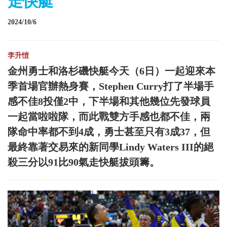
走快艇
2024/10/6
李升愷
金州勇士和洛杉磯快艇今天（6日）一起迎來本
季首場官辦熱身賽，Stephen Curry打了半場手
感不佳8投僅2中，下半場和其他幾位先發球員
一起當啦啦隊，而此戰雙方手感也都不佳，兩
隊命中率都不到4成，勇士甚至只有3成37，但
最終靠著交易來的新同學Lindy Waters III的絕
殺三分以91比90氣走快艇拔頭籌。