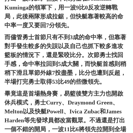
Kuminga的領軍下，用一波9比0反攻逆轉戰
局，此後兩隊形成拉鋸，但快艇靠著較高的命
中率一度又要回7分領先。
而儘管勇士首節只有不到3成的命中率，但靠著
對手發生較多的失誤以及自己也抓下較多進攻
籃板的情況下，還是緊咬比分。次節勇士找回
手感，命中率拉回到5成大關，而快艇首感則稍
稍下滑且單節外線7投盡墨，比分也遭到反超，
半場打完勇士取得53比49的些微領先。
畢竟這是首場熱身賽，易籃後雙方主力也開啟
休兵模式，勇士Curry、Draymond Green、
Melton以及快艇Powell、Ivica Zubac和James
Harden等先發球員都改當觀眾。不過還是打出
一個不錯的開局，一波11比6將領先拉開到全場