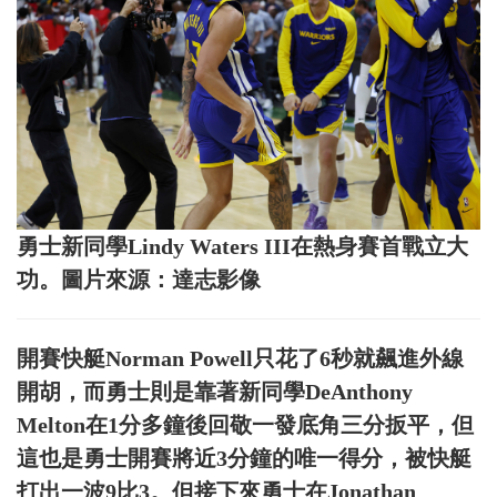
勇士新同學Lindy Waters III在熱身賽首戰立大
功。圖片來源：達志影像
開賽快艇Norman Powell只花了6秒就飆進外線
開胡，而勇士則是靠著新同學DeAnthony
Melton在1分多鐘後回敬一發底角三分扳平，但
這也是勇士開賽將近3分鐘的唯一得分，被快艇
打出一波9比3。但接下來勇士在Jonathan