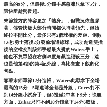
最高的9分，但最後5分鐘手感急凍只拿下5分，
讓快艇趁勢反超。
末節雙方的陣容更加「熱身」，但戰況依舊膠
著，儘管快艇大部分時間都保持著領先，但始
終拉不開比分，最多只有2個球權的差距。倒數
1.6秒勇士落後2分發前場邊線球，成功創造雙擋
後的空檔交到該節手感最火燙的Waters手上，
他也不負眾望在右側45度角飆進絕殺三分，這
也是他第4節的第4記外線，為比賽畫下戲劇化
句點。
靠著末節單節12分進帳，Waters此戰拿下全場
最高的15分，5顆進球全都是外線，Curry打不
到14分鐘小試身手，但8投僅2中拿下9分；快艇
方面，Zubac只打不到18分鐘拿下14分6籃板，