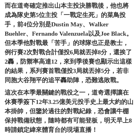
而在道奇確定推出山本主投決勝戰後，他也將
成為隊史第5位主投「一戰定生死」的菜鳥投
手，前4位分別是Dustin May、Walker
Buehler、Fernando Valenzuela以及Joe Black。
但本季他對戰最「苦手」的球隊也正是教士，
例行賽2次對戰合計僅投6局就丟掉8分，還挨了
2轟，防禦率高達12，來到季後賽也顯示出這樣
的結果，系列賽首戰僅投3局就丟掉5分，若非
同胞大谷翔平的追平轟助陣，恐難逃敗戰。
這次在本季最關鍵的戰役之一，道奇選擇讓在
休賽季簽下12年3.25億美元投手史上最大約的山
本掛帥，但鑒於過往的對戰紀錄，恐會讓牛棚
保持戰備狀態，隨時都有可能登板，明天早上8
時請鎖定緯來體育台的現場直播！