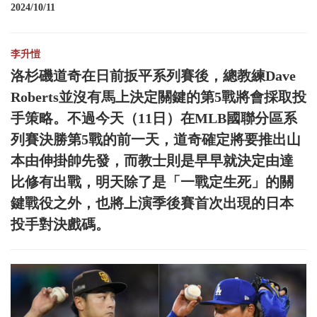
2024/10/11
李升愷
洛杉磯道奇在日前扳平系列賽後，總教練Dave
Roberts並沒有馬上決定關鍵的第5戰將會採取投
手策略。不過今天（11日）在MLB國聯分區系
列賽決勝第5戰的前一天，道奇確定將要推出山
本由伸掛帥先發，而教士則是早早就決定由達
比修有出戰，明天除了是「一戰定生死」的關
鍵戰役之外，也將上演季後賽首次出現的日本
投手對決戲碼。