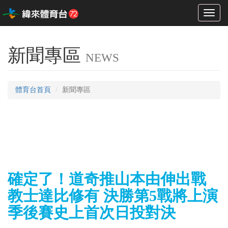
Toggl
naviga
新聞專區
NEWS
體育台首頁
新聞專區
確定了！道奇推山本由伸出戰
教士達比修有 決勝第5戰將上演
季後賽史上首次日投對決