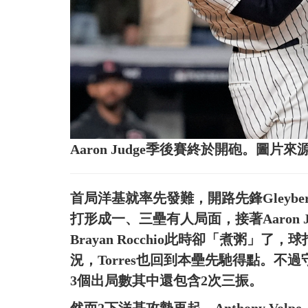
Aaron Judge季後賽終於開砲。圖片
首局洋基就率先發難，開路先鋒Gleyber T
打形成一、三壘有人局面，接著Aaron
Brayan Rocchio此時卻「煮粥
況，Torres也回到本壘先馳得點。不過守
3個出局數其中還包含2次三振。