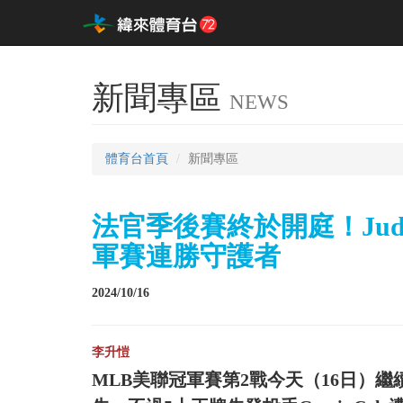
新聞專區
NEWS
體育台首頁
新聞專區
法官季後賽終於開庭！Jud
軍賽連勝守護者
2024/10/16
李升愷
MLB美聯冠軍賽第2戰今天（16日）