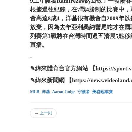
9上守護者Ramirez雖然回敬了一發
根據過往紀錄，在7戰4勝制的比賽中，
會高達8成4，洋基很有機會自2009
放棄，因為去年亞利桑納響尾蛇才在國
列賽第3戰將在台灣時間週五清晨5點
直播。
-
✎緯來體育台官方網站 【https://sport.vide
✎緯來新聞網 【https://news.videoland.
MLB
洋基
Aaron Judge
守護者
美聯冠軍賽
← 上一則