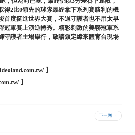
陽春砲，但為時已晚，最終仍以3分差吞下連敗，
取得2比0領先的球隊最終拿下系列賽勝利的機
年以後首度挺進世界大賽，不過守護者也不用太早
聯冠軍賽上演逆轉秀。精彩刺激的美聯冠軍系
移師守護者主場舉行，敬請鎖定緯來體育台現場
oland.com.tw/ 】
com.tw/ 】
下一則 →