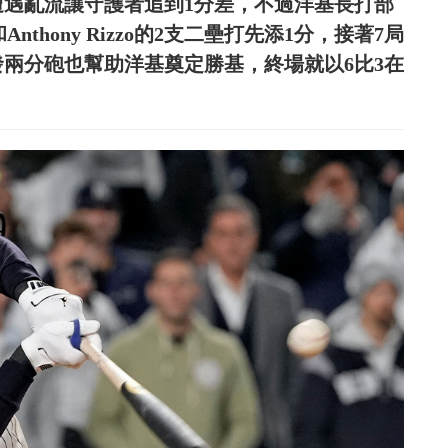
ole遭遇亂流讓守護者追到1分差，不過洋基長打部
.和Anthony Rizzo的2支二壘打先添1分，接著7局
，這發兩分砲也幫助洋基奠定勝基，終場就以6比3在