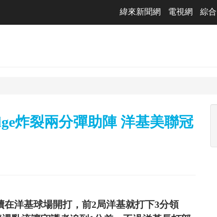
緯來新聞網
電視網
綜合
ge炸裂兩分彈助陣 洋基美聯冠
繼續在洋基球場開打，前2局洋基就打下3分領