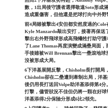
然而2下洋基攻勢再起，Anthony Volpe
數，1出局後守護者選擇敬遠Soto形成
造成重傷害，但他還是把球打向中外野
前4局雖被擊出4安但都安然度過的Cole在
Kyle Manzardo敲出安打，接著再保送了J
擊出右外野飛球形成高飛犧牲打助守護者
了Lane Thomas再度演變成滿壘局面，
手後雖被Will Brennan擊出一壘
沒被形成大局。
6下洋基展開反擊，Chisholm長打開局，
Chisholm卻在二壘遭到牽制出局，洋
後仍用長打送回Volpe助洋基添得第4分。
打擊，儘管狀況不佳但仍將一顆在好球
洋基添得2分保險分形成6比2領先。