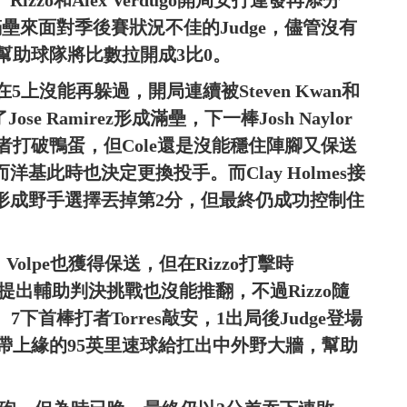
、Rizzo和Alex Verdugo開局安打連發再添分
滿壘來面對季後賽狀況不佳的Judge，儘管沒有
幫助球隊將比數拉開成3比0。
5上沒能再躲過，開局連續被Steven Kwan和
ose Ramirez形成滿壘，下一棒Josh Naylor
打破鴨蛋，但Cole還是沒能穩住陣腳又保送
而洋基此時也決定更換投手。而Clay Holmes接
滾地球形成野手選擇丟掉第2分，但最終仍成功控制住
Volpe也獲得保送，但在Rizzo打擊時
基提出輔助判決挑戰也沒能推翻，不過Rizzo隨
7下首棒打者Torres敲安，1出局後Judge登場
帶上緣的95英里速球給扛出中外野大牆，幫助