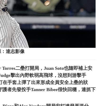
來源：達志影像
orres二壘打開局，Juan Soto也隨即補上安
 Judge擊出內野軟弱高飛球，沒想到游擊手
」了，球打在手套上彈了出來形成全員安全上壘的狀
護者先發投手Tanner Bibee很快回穩，連抓下