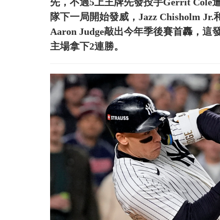
先，不過5上王牌先發投手Gerrit C
隊下一局開始發威，Jazz Chisholm Jr
Aaron Judge敲出今年季後賽首轟
主場拿下2連勝。