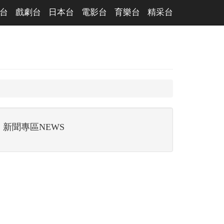
台
戲劇台
日本台
電影台
育樂台
精采台
新聞專區NEWS