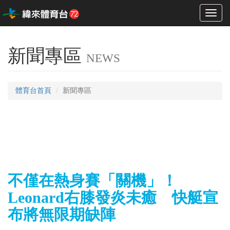
Toggl
naviga
新聞專區
NEWS
體育台首頁
新聞專區
不僅在熱身賽「關機」！
Leonard右膝發炎未癒 快艇宣
布將無限期缺陣