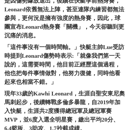
是因傷勢緣故退出，後續在快艇季前熱身賽，
Leonard依舊無法上陣，甚至連隊內練習都無法
參與，更何況是擁有強度的熱身賽，因此，球
團宣布Leonard熱身賽「關機」，今天卻聽到更
沉痛的消息。
「這件事沒有一個時間軸。」快艇主帥Lue受訪
時提到Leonard傷勢時表示:「就像我們第一天
說的，這需要時間，他目前正經歷這個過程，
他也把每件事情做對，他努力復健，同時他看
起來也相當不錯。」
現年33歲的Kawhi Leonard，生涯自聖安東尼奧
馬刺起步，後續轉戰多倫多暴龍，自2019年加
入快艇，生涯共2度獲得總冠軍及總冠軍賽
MVP，並6度入選全明星賽，繳出平均20分、
6.4籃板、3助攻、1.7抄截成績。