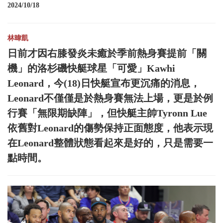
2024/10/18
林暐凱
日前才因右膝發炎未癒於季前熱身賽提前「關
機」的洛杉磯快艇球星「可愛」Kawhi
Leonard，今(18)日快艇宣布更沉痛的消息，
Leonard不僅僅是於熱身賽無法上場，更是於例
行賽「無限期缺陣」，但快艇主帥Tyronn Lue
依舊對Leonard的傷勢保持正面態度，他表示現
在Leonard整體狀態看起來是好的，只是需要一
點時間。