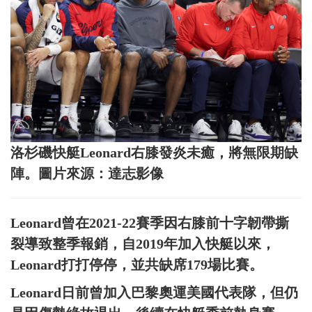
洛杉磯快艇Leonard右膝發炎未癒，將無限期缺
陣。圖片來源：達志影像
Leonard曾在2021-22賽季因右膝前十字韌帶撕
裂導致整季報銷，自2019年加入快艇以來，
Leonard打打停停，並共缺席179場比賽。
Leonard日前曾加入巴黎奧運美國代表隊，但仍