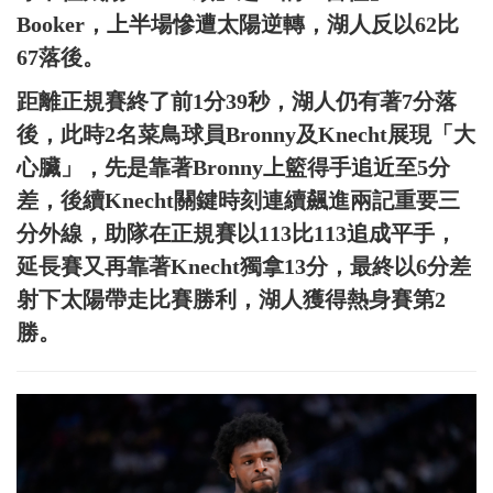
Booker，上半場慘遭太陽逆轉，湖人反以62比
67落後。
距離正規賽終了前1分39秒，湖人仍有著7分落
後，此時2名菜鳥球員Bronny及Knecht展現「大
心臟」，先是靠著Bronny上籃得手追近至5分
差，後續Knecht關鍵時刻連續飆進兩記重要三
分外線，助隊在正規賽以113比113追成平手，
延長賽又再靠著Knecht獨拿13分，最終以6分差
射下太陽帶走比賽勝利，湖人獲得熱身賽第2
勝。