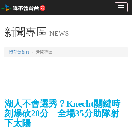
Toggl
naviga
新聞專區
NEWS
體育台首頁
新聞專區
湖人不會選秀？Knecht關鍵時
刻爆砍20分 全場35分助隊射
下太陽