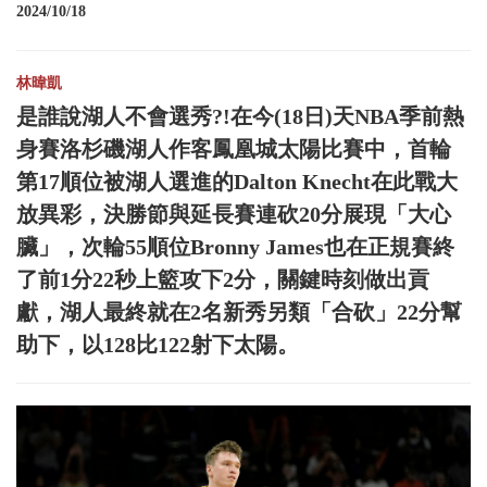
2024/10/18
林暐凱
是誰說湖人不會選秀?!在今(18日)天NBA季前熱
身賽洛杉磯湖人作客鳳凰城太陽比賽中，首輪
第17順位被湖人選進的Dalton Knecht在此戰大
放異彩，決勝節與延長賽連砍20分展現「大心
臟」，次輪55順位Bronny James也在正規賽終
了前1分22秒上籃攻下2分，關鍵時刻做出貢
獻，湖人最終就在2名新秀另類「合砍」22分幫
助下，以128比122射下太陽。