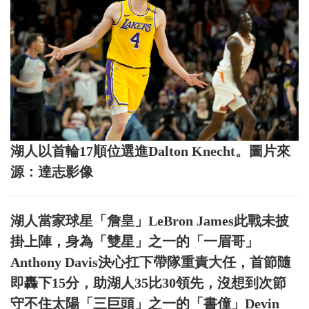
湖人以首輪17順位選進Dalton Knecht。圖片來
源：達志影像
湖人當家球星「詹皇」LeBron James此戰未披
掛上陣，身為「雙星」之一的「一眉哥」
Anthony Davis決心扛下帶隊重責大任，首節隨
即轟下15分，助湖人35比30領先，沒想到次節
守不住太陽「三巨頭」之一的「書僮」Devin