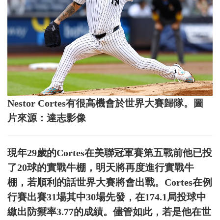
Nestor Cortes有很高機會於世界大賽歸隊。圖
片來源：達志影像
現年29歲的Cortes在美聯冠軍賽第五戰前他已投
了20球的實戰牛棚，明天將再度進行實戰牛
棚，若順利的話世界大賽將會出戰。Cortes在例
行賽出賽31場其中30場先發，在174.1局投球中
繳出防禦率3.77的成績。儘管如此，若是他在世