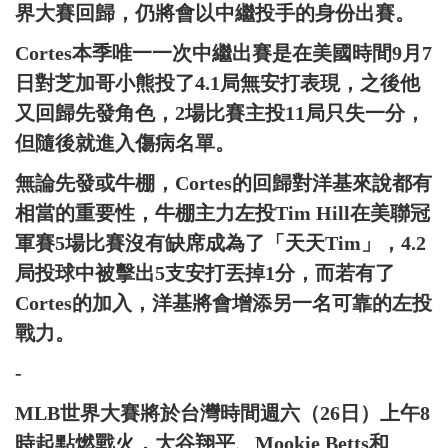
界大賽回歸，仍將會以中繼投手的身份出賽。
Cortes本季唯一一次中繼出賽是在美國時間9月7
日對芝加哥小熊投了4.1局無安打表現，之後他
又回歸先發角色，2場比賽主投11局只失一分，
但隨後就進入傷病名單。
無論先發或牛棚，Cortes的回歸對洋基來說都有
相當的重要性，牛棚主力左投Tim Hill在美聯冠
軍賽5場比賽沒有缺席成為了「天天Tim」，4.2
局投球中被擊出5支安打丟掉1分，而若有了
Cortes的加入，洋基將會增添另一名可靠的左投
戰力。
-
MLB世界大賽將於台灣時間週六（26日）上午8
時起點燃戰火，大谷翔平、Mookie Betts和