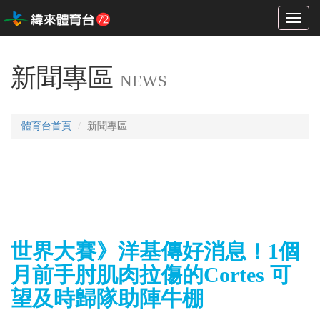
Toggl
naviga
新聞專區
NEWS
體育台首頁
新聞專區
世界大賽》洋基傳好消息！1個
月前手肘肌肉拉傷的Cortes 可
望及時歸隊助陣牛棚