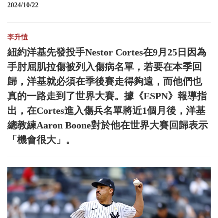
2024/10/22
李升愷
紐約洋基先發投手Nestor Cortes在9月25日因為
手肘屈肌拉傷被列入傷病名單，若要在本季回
歸，洋基就必須在季後賽走得夠遠，而他們也
真的一路走到了世界大賽。據《ESPN》報導指
出，在Cortes進入傷兵名單將近1個月後，洋基
總教練Aaron Boone對於他在世界大賽回歸表示
「機會很大」。