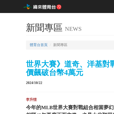
新聞專區
NEWS
體育台首頁
新聞專區
世界大賽》道奇、洋基對
價飆破台幣4萬元
2024/10/22
李升愷
今年的MLB世界大賽對戰組合相當夢