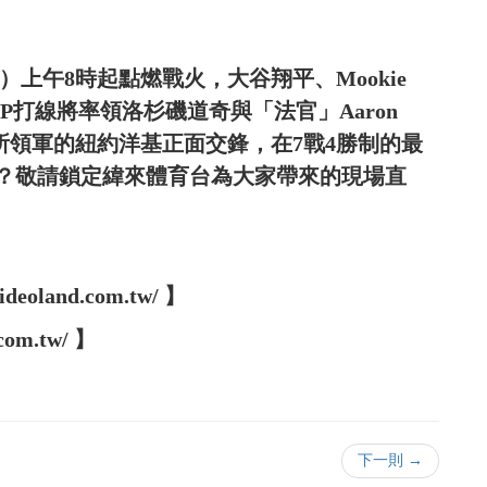
）上午8時起點燃戰火，大谷翔平、Mookie
組成的MVP打線將率領洛杉磯道奇與「法官」Aaron
 Stanton所領軍的紐約洋基正面交鋒，在7戰4勝制的最
？敬請鎖定緯來體育台為大家帶來的現場直
oland.com.tw/ 】
com.tw/ 】
下一則 →