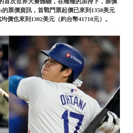
平的首次世界大賽體驗，在種種的加持下，票價
ub的票價資訊，首戰門票起價已來到1358美元
均價也來到1302美元（約台幣41710元）。