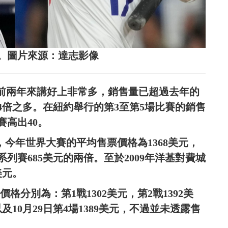
。圖片來源：達志影像
相比前兩年來講好上非常多，銷售量已超過去年的
的4倍之多。在紐約舉行的第3至第5場比賽的銷售
賽高出40。
表示，今年世界大賽的平均售票價格為1368美元，
列賽685美元的兩倍。至於2009年洋基對費城
美元。
平均價格分別為：第1戰1302美元，第2戰1392美
及10月29日第4場1389美元，不過並未透露售