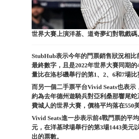
世界大賽上演洋基、道奇夢幻對戰戲碼
StubHub表示今年的門票銷售狀況
最終數字，且是2022年世界大賽同期
量比在洛杉磯舉行的第1、2、6和7場比
而另一個二手票平台Vivid Seats也
約為去年德州遊騎兵對亞利桑那響尾蛇系
費城人的世界大賽，價格平均落在550
Vivid Seats進一步表示前4戰門票的
元，在洋基球場舉行的第3場1443美元以
出的票數。