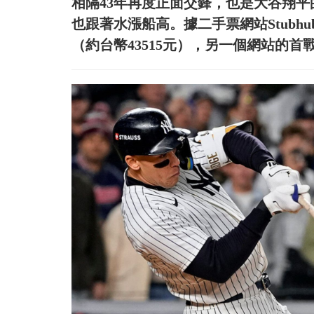
相隔43年再度正面交鋒，也是大谷翔
也跟著水漲船高。據二手票網站Stubh
（約台幣43515元），另一個網站的首戰