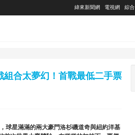
緯來新聞網
電視網
綜合
戰組合太夢幻！首戰最低二手票
幻，球星滿滿的兩大豪門洛杉磯道奇與紐約洋基