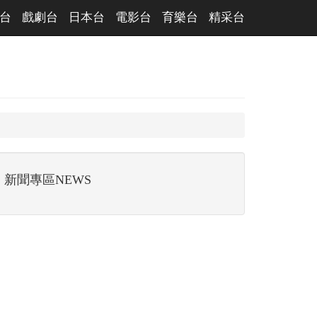
台
戲劇台
日本台
電影台
育樂台
精采台
新聞專區NEWS