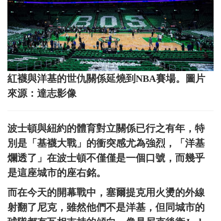
紅襪與洋基的世仇關係延燒到NBA賽場。圖片
來源：達志影像
波士頓與紐約的體育對立關係已行之有年，特
別是「基襪大戰」的衝突感尤為強烈，「洋基
爛透了」在波士頓不僅僅是一個口號，而幾乎
是這座城市的座右銘。
而在今天的開幕戰中，塞爾提克用火燙的外線
射翻了尼克，雖然他們不是洋基，但同城市的