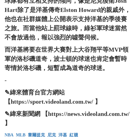
球隊都有互相支持的傾向，像是尼克後衛Josh
Hart除了是洋基傳奇Elston Howard的親戚外，
他也在社群媒體上公開表示支持洋基的季後賽
之旅。而當他站上罰球線時，綠衫軍球迷當然
不會放過他，報以強烈的噓聲伺候。
而洋基將要在世界大賽對上大谷翔平等MVP領
軍的洛杉磯道奇，波士頓的球迷也肯定會暫時
寄情於洛杉磯，短暫成為道奇的球迷。
-
✎緯來體育台官方網站
【https://sport.videoland.com.tw/ 】
✎緯來新聞網 【https://news.videoland.com.tw/
】
NBA
MLB
賽爾提克
尼克
洋基
紅襪