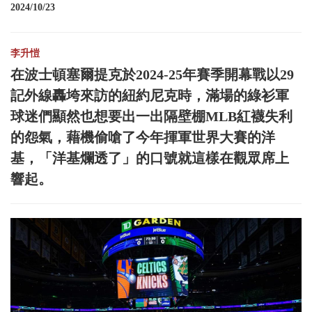
2024/10/23
李升愷
在波士頓塞爾提克於2024-25年賽季開幕戰以29
記外線轟垮來訪的紐約尼克時，滿場的綠衫軍
球迷們顯然也想要出一出隔壁棚MLB紅襪失利
的怨氣，藉機偷嗆了今年揮軍世界大賽的洋
基，「洋基爛透了」的口號就這樣在觀眾席上
響起。