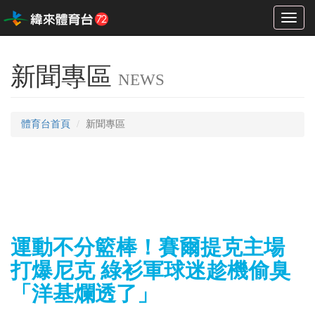
Toggl
naviga
新聞專區
NEWS
體育台首頁
新聞專區
運動不分籃棒！賽爾提克主場
打爆尼克 綠衫軍球迷趁機偷臭
「洋基爛透了」