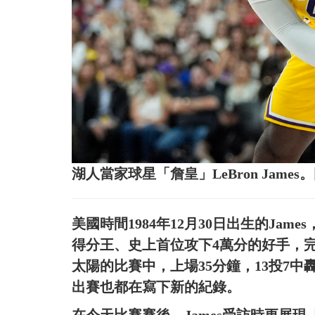
湖人當家球星「詹皇」LeBron Jame
美國時間1984年12月30日出生的Ja
得分王、史上首位攻下4萬分的好手，
太陽的比賽中，上場35分鐘，13投7中
出賽也都在寫下新的紀錄。