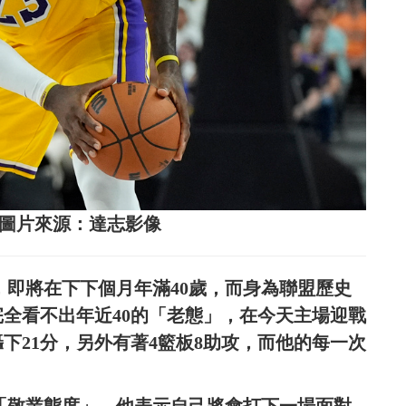
s。圖片來源：達志影像
mes，即將在下下個月年滿40歲，而身為聯盟歷史
完全看不出年近40的「老態」，在今天主場迎戰
轟下21分，另外有著4籃板8助攻，而他的每一次