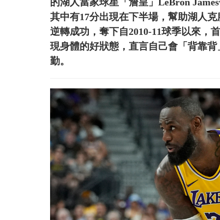
的湖人當家球星「詹皇」LeBron Jam
其中有17分出現在下半場，幫助湖人克服
逆轉成功，奪下自2010-11球季以來，
現身體的好狀態，直言自己會「背靠背
勤。