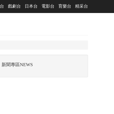
台
戲劇台
日本台
電影台
育樂台
精采台
新聞專區NEWS