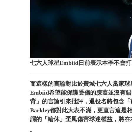
七六人球星Embiid日前表示本季不
而這樣的言論對比於費城七六人當家球星「鉛
Embiid希望能保護受傷的膝蓋並沒
背」的言論引來批評，退役名將包含「前狼王」K
Barkley都對此大表不滿，更直言
謂的「輪休」歪風傷害球迷權益，將在本
-