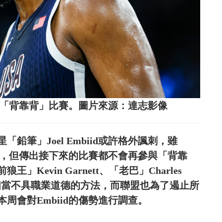
會打「背靠背」比賽。圖片來源：達志影像
筆」Joel Embiid或許格外諷刺，雖
有錯，但傳出接下來的比賽都不會再參與「背靠
evin Garnett、「老巴」Charles
這是相當不具職業道德的方法，而聯盟也為了遏止所
周會對Embiid的傷勢進行調查。