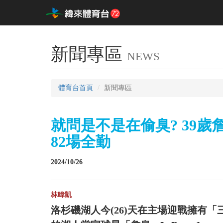
新聞專區
NEWS
體育台首頁
新聞專區
就問是不是在偷臭? 39
82場全勤
2024/10/26
林暐凱
洛杉磯湖人今(26)天在主場迎戰擁有