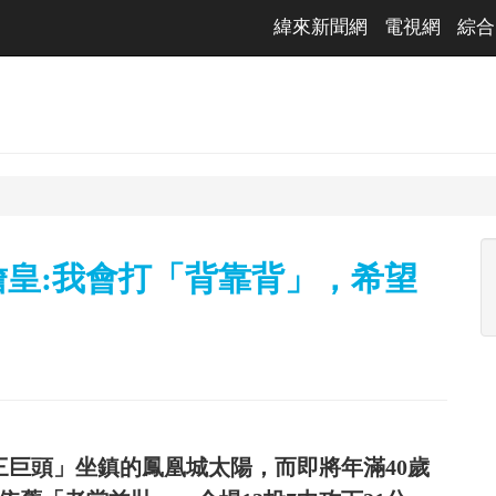
緯來新聞網
電視網
綜合
歲詹皇:我會打「背靠背」，希望
「三巨頭」坐鎮的鳳凰城太陽，而即將年滿40歲