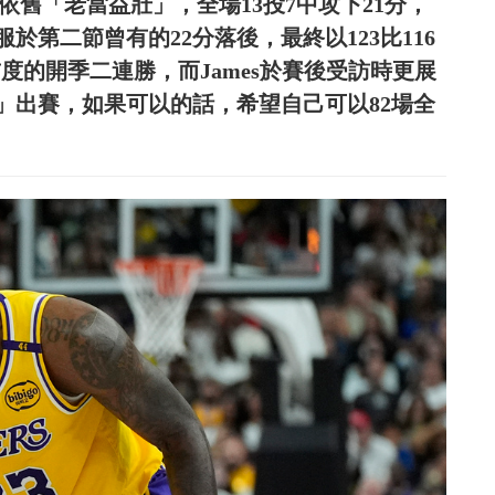
es依舊「老當益壯」，全場13投7中攻下21分，
於第二節曾有的22分落後，最終以123比116
首度的開季二連勝，而James於賽後受訪時更展
」出賽，如果可以的話，希望自己可以82場全