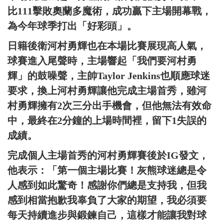
比111擊敗奧蘭多魔術，成功贏下主場開幕戰，
為今年球季打出「好彩頭」。
日籍後衛河村勇輝也在本場比賽展現高人氣，
球賽進入尾聲時，主場響起「我們要河村勇
輝」的鼓噪聲，主帥Taylor Jenkins也順應球迷
要求，換上河村勇輝讓他完成主場首秀，雖河
村勇輝擁有2次三分出手機會，但他無法有效命
中，最終在2分鐘的上場時間裡，留下1失誤的
成績。
完成個人主場首秀的河村勇輝賽後於IG發文，
他表示：「第一個主場比賽！灰熊球迷總是令
人感到如此驚奇！感謝你們總是支持我，但我
感到相當抱歉我辜負了大家的期望，我必須要
每天持續進步與鍛鍊自己，這樣才能讓我對球