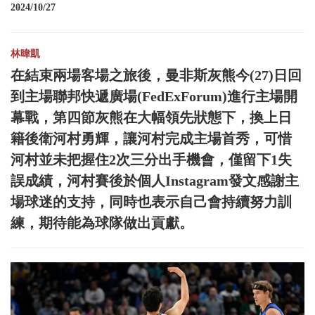
2024/10/27
林暐凱
在結束兩場客場之旅後，曼非斯灰熊今(27)日回
到主場聯邦快遞廣場(FedExForum)進行主場開
幕戰，第四節灰熊在大幅領先狀態下，換上日
籍後衛河村勇輝，讓河村完成主場首秀，可惜
河村並未把握住2次三分出手機會，僅留下1失
誤成績，河村賽後於個人Instagram發文感謝主
場球迷的支持，同時也表示自己會持續努力訓
練，期待能為球隊做出貢獻。