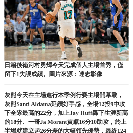
日籍後衛河村勇輝今天完成個人主場首秀，僅
留下1失誤成績。圖片來源：達志影像
灰熊今天在主場進行本季例行賽主場開幕戰，
灰熊Santi Aldama延續好手感，全場12投9中攻
下全隊最高的22分，加上Jay Huff轟下生涯新高
的18分、一哥Ja Morant貢獻16分10助攻，於上
半場就建立起26分差的大幅領先優勢，最終124