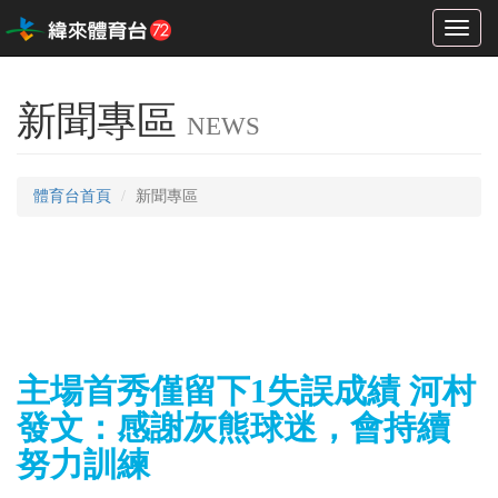
Toggl
naviga
新聞專區
NEWS
體育台首頁
新聞專區
主場首秀僅留下1失誤成績 河村
發文：感謝灰熊球迷，會持續
努力訓練