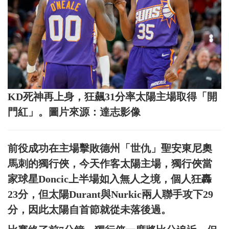
KD死神再上身，狂飆31分率太陽主場取得「開
門紅」。圖片來源：達志影像
前役成功在主場擊敗德州「世仇」聖安東尼奧
馬刺的獨行俠，今天作客太陽主場，獨行俠當
家球星Doncic上半場如入無人之境，個人狂轟
23分，但太陽Durant與Nurkic兩人聯手攻下29
分，因此太陽自首節就從未落後過。