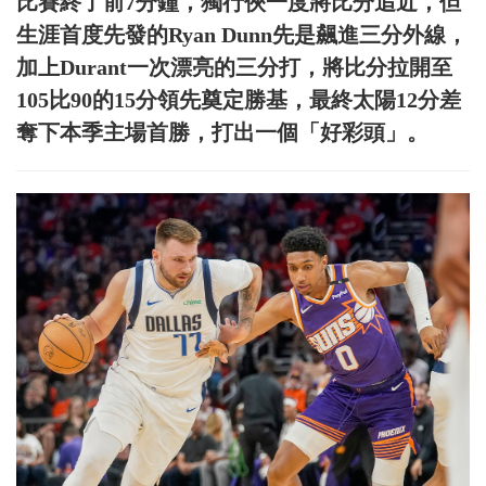
比賽終了前7分鐘，獨行俠一度將比分追近，但
生涯首度先發的Ryan Dunn先是飆進三分外線，
加上Durant一次漂亮的三分打，將比分拉開至
105比90的15分領先奠定勝基，最終太陽12分差
奪下本季主場首勝，打出一個「好彩頭」。