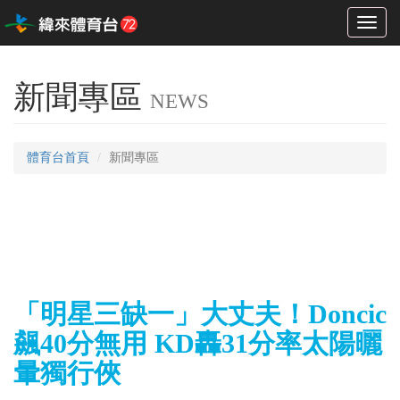
Toggl
naviga
新聞專區
NEWS
體育台首頁
新聞專區
「明星三缺一」大丈夫！Doncic
飆40分無用 KD轟31分率太陽曬
暈獨行俠