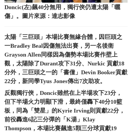
Doncic(左)飆40分無用，獨行俠仍遭太陽「曬
傷」。圖片來源：達志影像
太陽「三巨頭」本場比賽無緣合體，因巨頭之
一Bradley Beal因傷無法出賽，另一名後衛
Grayson Allen同樣因為傷勢本場比賽作壁上
觀，太陽除了Durant攻下31分、Nurkic 貢獻18
分外，三巨頭之一的「書僮」Devin Booker貢獻
22分，新同學Tyus Jones傳出7次助攻。
反觀獨行俠，Doncic雖然在上半場攻下23分，
但下半場火力明顯下滑，最終僅轟下40分10籃
板，同為「雙星」的Kyrie Irving則貢獻22分，
前役轟進6記三分彈的「K湯」Klay
Thompson，本場比賽飆進5顆三分球貢獻19