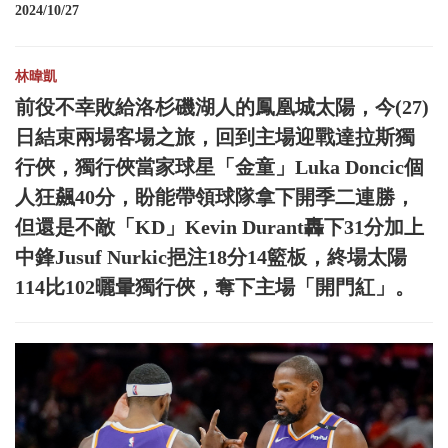
2024/10/27
林暐凱
前役不幸敗給洛杉磯湖人的鳳凰城太陽，今(27)
日結束兩場客場之旅，回到主場迎戰達拉斯獨
行俠，獨行俠當家球星「金童」Luka Doncic個
人狂飆40分，盼能帶領球隊拿下開季二連勝，
但還是不敵「KD」Kevin Durant轟下31分加上
中鋒Jusuf Nurkic挹注18分14籃板，終場太陽
114比102曬暈獨行俠，奪下主場「開門紅」。