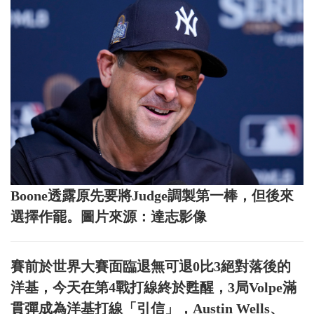
Boone透露原先要將Judge調製第一棒，但後來
選擇作罷。圖片來源：達志影像
賽前於世界大賽面臨退無可退0比3絕對落後的
洋基，今天在第4戰打線終於甦醒，3局Volpe滿
貫彈成為洋基打線「引信」，Austin Wells、