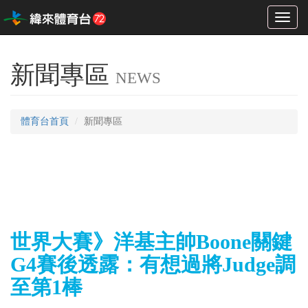
Toggl
naviga
新聞專區
NEWS
體育台首頁
新聞專區
世界大賽》洋基主帥Boone關鍵
G4賽後透露：有想過將Judge調
至第1棒