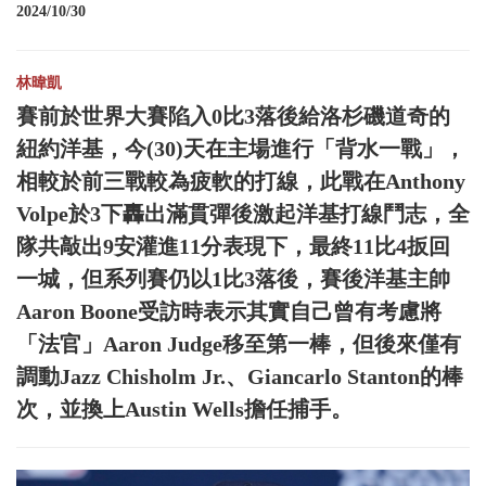
2024/10/30
林暐凱
賽前於世界大賽陷入0比3落後給洛杉磯道奇的
紐約洋基，今(30)天在主場進行「背水一戰」，
相較於前三戰較為疲軟的打線，此戰在Anthony
Volpe於3下轟出滿貫彈後激起洋基打線鬥志，全
隊共敲出9安灌進11分表現下，最終11比4扳回
一城，但系列賽仍以1比3落後，賽後洋基主帥
Aaron Boone受訪時表示其實自己曾有考慮將
「法官」Aaron Judge移至第一棒，但後來僅有
調動Jazz Chisholm Jr.、Giancarlo Stanton的棒
次，並換上Austin Wells擔任捕手。