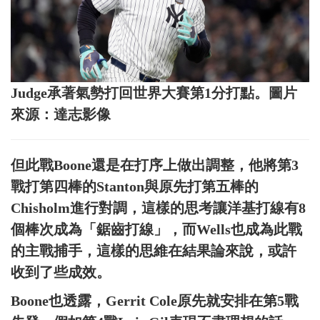
Judge承著氣勢打回世界大賽第1分打點。圖片
來源：達志影像
但此戰Boone還是在打序上做出調整，他將第3
戰打第四棒的Stanton與原先打第五棒的
Chisholm進行對調，這樣的思考讓洋基打線有8
個棒次成為「鋸齒打線」，而Wells也成為此戰
的主戰捕手，這樣的思維在結果論來說，或許
收到了些成效。
Boone也透露，Gerrit Cole原先就安排在第5戰