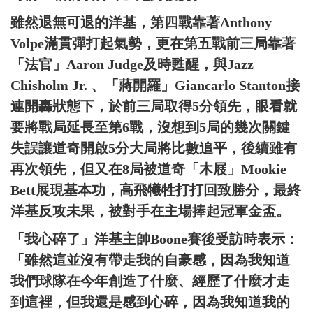
雖然退無可退的洋基，第四戰靠著Anthony
Volpe滿貫彈打起氣勢，更在第五戰前三局靠著
「法官」Aaron Judge及時甦醒，與Jazz
Chisholm Jr. 、「蔣開羅」Giancarlo Stanton接
連開轟狀態下，於前三局取得5分領先，眼看就
要將戰局延長至第6戰，沒想到5局的幾次關鍵
失誤讓道奇開啟5分大局將比數追平，後續雖有
再次領先，但又在8局被道奇「木屐」Mookie
Bett展現基本功，高飛犧牲打打回致勝分，最終
洋基反攻未果，被對手在主場捧起冠軍金盃。
「我心碎了」洋基主帥Boone賽後受訪時表示：
「雖然這並沒有帶走我的自豪感，因為我知道
我們球隊在今年創造了什麼、經歷了什麼才走
到這裡，但我還是感到心碎，因為我知道我的