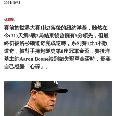
2024/10/31
林暐凱
賽前於世界大賽1比3落後的紐約洋基，雖然在
今(31)天第5戰3局結束後曾擁有5分領先，但最
終仍被洛杉磯道奇完成逆轉，系列賽1比4不敵
道奇，被對手捧起隊史第8座冠軍金盃，賽後洋
基主帥Aaron Boone談到錯失冠軍金盃時，形容
自己感覺「心碎」。