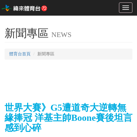
Toggl
naviga
新聞專區
NEWS
體育台首頁
新聞專區
世界大賽》G5遭道奇大逆轉無
緣捧冠 洋基主帥Boone賽後坦言
感到心碎