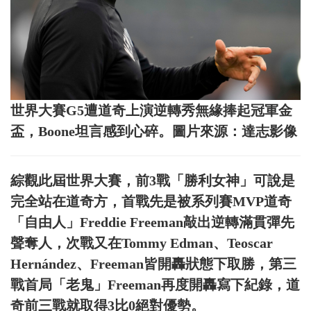
世界大賽G5遭道奇上演逆轉秀無緣捧起冠軍金
盃，Boone坦言感到心碎。圖片來源：達志影像
綜觀此屆世界大賽，前3戰「勝利女神」可說是
完全站在道奇方，首戰先是被系列賽MVP道奇
「自由人」Freddie Freeman敲出逆轉滿貫彈先
聲奪人，次戰又在Tommy Edman、Teoscar
Hernández、Freeman皆開轟狀態下取勝，第三
戰首局「老鬼」Freeman再度開轟寫下紀錄，道
奇前三戰就取得3比0絕對優勢。