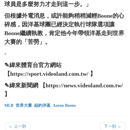
球員是多麼努力才走到這一步。」
但根據外電消息，或許能夠稍稍減輕Boone的心
碎感，因洋基球團已經決定執行球隊選項讓
Boone繼續執教，肯定他今年帶領洋基走到世界
大賽的「苦勞」。
-
✎緯來體育台官方網站
【https://sport.videoland.com.tw/ 】
✎緯來新聞網 【https://news.videoland.com.tw/
】
MLB
世界大賽
紐約洋基
Aaron Boone
← 上一則
下一則 →