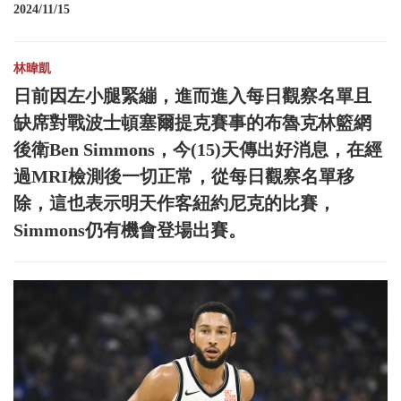
2024/11/15
林暐凱
日前因左小腿緊繃，進而進入每日觀察名單且
缺席對戰波士頓塞爾提克賽事的布魯克林籃網
後衛Ben Simmons，今(15)天傳出好消息，在經
過MRI檢測後一切正常，從每日觀察名單移
除，這也表示明天作客紐約尼克的比賽，
Simmons仍有機會登場出賽。