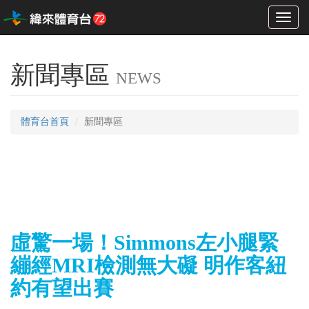
Toggl
naviga
新聞專區
NEWS
體育台首頁
新聞專區
虛驚一場！Simmons左小腿緊
繃經MRI檢測無大礙 明作客紐
約有望出賽