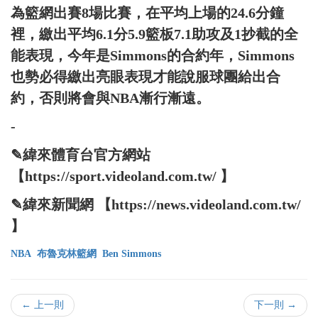
為籃網出賽8場比賽，在平均上場的24.6分鐘
裡，繳出平均6.1分5.9籃板7.1助攻及1抄截的全
能表現，今年是Simmons的合約年，Simmons
也勢必得繳出亮眼表現才能說服球團給出合
約，否則將會與NBA漸行漸遠。
-
✎緯來體育台官方網站
【https://sport.videoland.com.tw/ 】
✎緯來新聞網 【https://news.videoland.com.tw/
】
NBA
布魯克林籃網
Ben Simmons
← 上一則
下一則 →