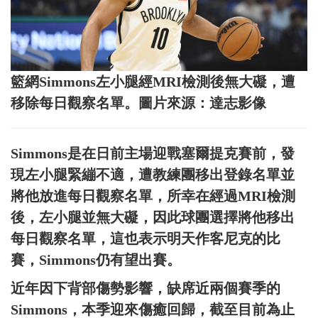
籃網Simmons左小腿經MRI檢測後無大礙，遭
移除每日觀察名單。圖片來源：達志影像
Simmons是在日前主場迎戰塞爾提克賽前，發
現左小腿緊繃不適，遭教練團移出登錄名單並
將他放進每日觀察名單，所幸在經過MRI檢測
後，左小腿並無大礙，因此球團選擇將他移出
每日觀察名單，這也表示明天作客尼克的比
賽，Simmons仍有望出賽。
近年因下背部傷勢影響，缺席近兩個賽季的
Simmons，本季迎來傷癒回歸，截至目前為止