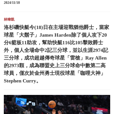
2024/11/18
林暐凱
洛杉磯快艇今(18)日在主場迎戰猶他爵士，當家
球星「大鬍子」James Harden除了個人攻下20
分6籃板11助攻，幫助快艇116比105擊敗爵士
外，個人全場命中2記三分球，並以生涯2974記
三分球，成功超越傳奇球星「雷槍」Ray Allen
的2973顆，成為聯盟史上三分球命中數第二高
球員，僅次於金州勇士現役球星「咖哩大神」
Stephen Curry。