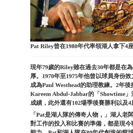
Pat Riley曾在1980年代率領湖人
現年79歲的Riley雖在過去30年都
厚。1970年至1975年他曾以球員身份
成為Paul Westhead的助理教練。2年
Kareem Abdul-Jabbar的「Show
成績，此外還有102場季後賽勝利以及
「Pat是湖人隊的傳奇人物，」湖人老闆J
對工作的投入和比賽的準備，都是現今聯
能力。Pat和湖人隊在80年代創造的