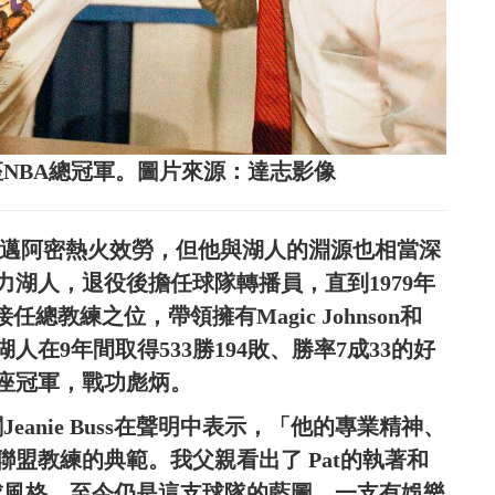
拿下4座NBA總冠軍。圖片來源：達志影像
是在為邁阿密熱火效勞，但他與湖人的淵源也相當深
效力湖人，退役後擔任球隊轉播員，直到1979年
後接任總教練之位，帶領擁有Magic Johnson和
time」湖人在9年間取得533勝194敗、勝率7成33的好
4座冠軍，戰功彪炳。
eanie Buss在聲明中表示，「他的專業精神、
盟教練的典範。我父親看出了 Pat的執著和
籃球風格，至今仍是這支球隊的藍圖，一支有娛樂