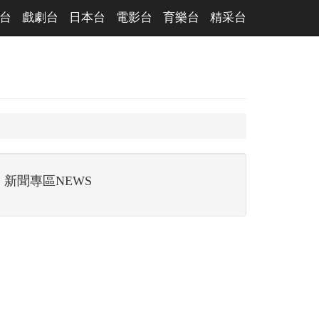
台
戲劇台
日本台
電影台
育樂台
精采台
新聞專區NEWS