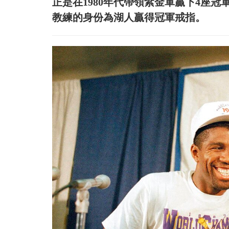
正是在1980年代帶領紫金軍贏下4座冠軍
教練的身份為湖人贏得冠軍戒指。