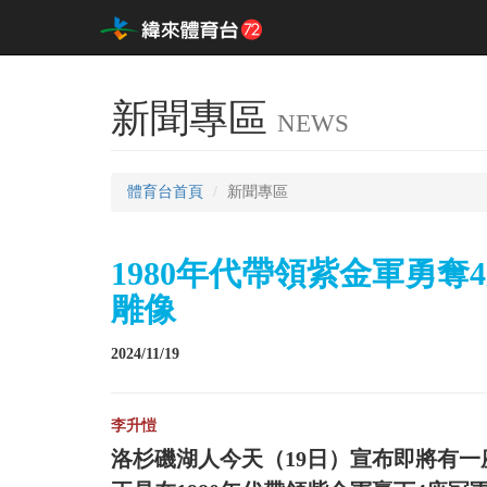
新聞專區
NEWS
體育台首頁
新聞專區
1980年代帶領紫金軍勇奪4冠
雕像
2024/11/19
李升愷
洛杉磯湖人今天（19日）宣布即將有