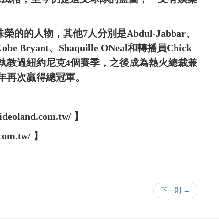
榮的的人物，其他7人分別是Abdul-Jabbar、
、Kobe Bryant、Shaquille ONeal和轉播員Chick
火前也先執教過紐約尼克4個賽季，之後成為熱火總裁兼
6年再次贏得總冠軍。
oland.com.tw/ 】
com.tw/ 】
下一則 →