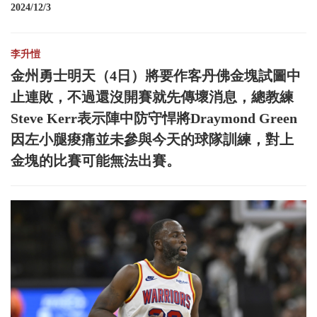
2024/12/3
李升愷
金州勇士明天（4日）將要作客丹佛金塊試圖中
止連敗，不過還沒開賽就先傳壞消息，總教練
Steve Kerr表示陣中防守悍將Draymond Green
因左小腿痠痛並未參與今天的球隊訓練，對上
金塊的比賽可能無法出賽。