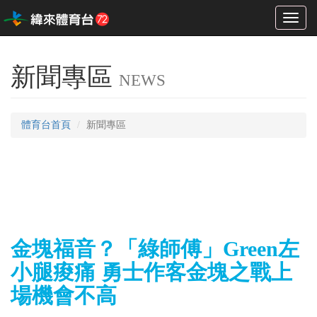
Toggl
naviga
新聞專區
NEWS
體育台首頁
新聞專區
金塊福音？「綠師傅」Green左
小腿痠痛 勇士作客金塊之戰上
場機會不高