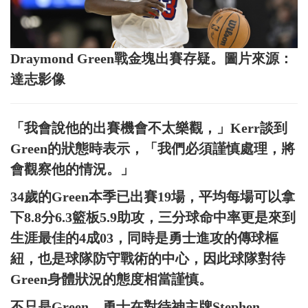
Draymond Green戰金塊出賽存疑。圖片來源：
達志影像
「我會說他的出賽機會不太樂觀，」Kerr談到
Green的狀態時表示，「我們必須謹慎處理，將
會觀察他的情況。」
34歲的Green本季已出賽19場，平均每場可以拿
下8.8分6.3籃板5.9助攻，三分球命中率更是來到
生涯最佳的4成03，同時是勇士進攻的傳球樞
紐，也是球隊防守戰術的中心，因此球隊對待
Green身體狀況的態度相當謹慎。
不只是Green，勇士在對待神主牌Stephen