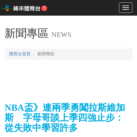
Toggl
naviga
新聞專區
NEWS
體育台首頁
新聞專區
NBA盃》連兩季勇闖拉斯維加
斯 字母哥談上季四強止步：
從失敗中學習許多