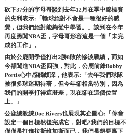
砍下37分的字母哥談到去年12月在季中錦標賽
的失利表示:「輸球絕對不會是一種很好的感
覺，但我們絕對能夠從中學習。」談到在今年
再度勇闖NBA盃，字母哥形容這是一個「未完
成的工作」。
由於公鹿開季僅打出2勝8敗的慘淡戰績，而如
今卻闖進NBA盃四強，對此，公鹿前鋒Bobby
Portis心中感觸頗深，他表示:「去年我們球隊
被很多球迷期待著，但今年卻相當特別，因為
我們的開季打得這麼差，現在卻在這個位置
上。」
公鹿總教練Doc Rivers也展現其企圖心:「你會
設定一個目標然後完成它，對吧?我們的目標不
僅僅是打進拉斯維加斯而已，我們是想要贏下