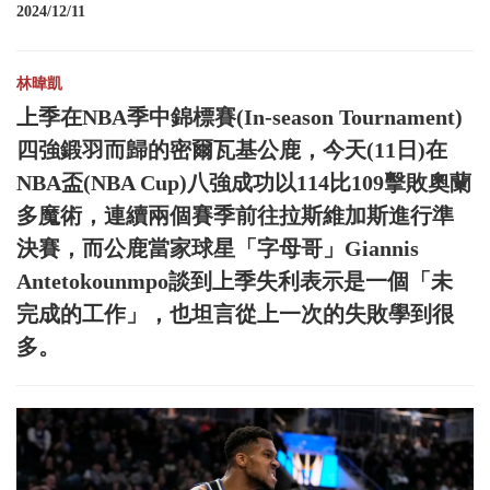
2024/12/11
林暐凱
上季在NBA季中錦標賽(In-season Tournament)
四強鍛羽而歸的密爾瓦基公鹿，今天(11日)在
NBA盃(NBA Cup)八強成功以114比109擊敗奧蘭
多魔術，連續兩個賽季前往拉斯維加斯進行準
決賽，而公鹿當家球星「字母哥」Giannis
Antetokounmpo談到上季失利表示是一個「未
完成的工作」，也坦言從上一次的失敗學到很
多。