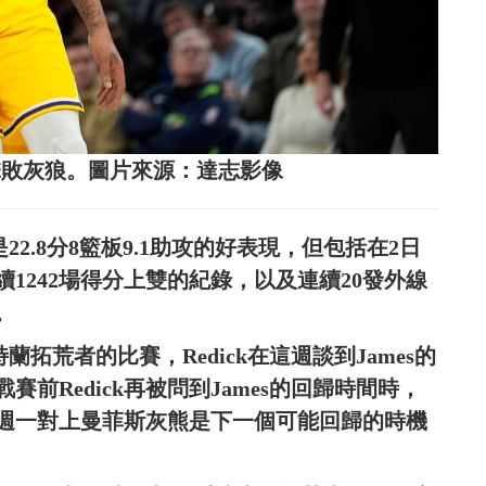
湖人擊敗灰狼。圖片來源：達志影像
22.8分8籃板9.1助攻的好表現，但包括在2日
1242場得分上雙的紀錄，以及連續20發外線
。
蘭拓荒者的比賽，Redick在這週談到James的
前Redick再被問到James的回歸時間時，
週一對上曼菲斯灰熊是下一個可能回歸的時機