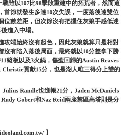
一戰雖以107比98擊敗重建中的拓荒者，然而這
，首節就發生多達10次失誤，一度落後達雙位
到個位數差距，但次節沒有把握住灰狼手感低迷
落後進入中場。
進攻端始終沒有起色，因此灰狼就算只是相對
都沒有陷入落後局面，最終就以10分差拿下勝
1籃板以及3火鍋，傷癒回歸的Austin Reaves
 Christie貢獻15分，也是湖人唯三得分上雙的
lius Randle也進帳21分，Jaden McDaniels
y Gobert和Naz Reid兩座禁區高塔則是分
oland.com.tw/ 】