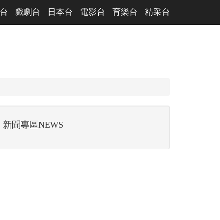
台
戲劇台
日本台
電影台
育樂台
精采台
新聞專區NEWS