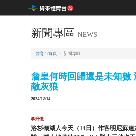
新聞專區
NEWS
體育台首頁
新聞專區
詹皇何時回歸還是未知數
敵灰狼
2024/12/14
李升愷
洛杉磯湖人今天（14日）作客明尼蘇達灰狼