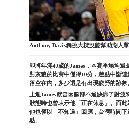
Anthony Davis獨挑大樑沒能幫助
即將年滿40歲的James，本賽季場均還是
對灰狼的比賽中僅得10分，差點中斷連續
落空在內，多少還是有出現疲勞的跡象
上週James就曾因腳部不適缺席了對波特
狀態時也曾表示他「正在休息」。而此戰賽
他也僅以「不知道」回應，台灣時間下
點。