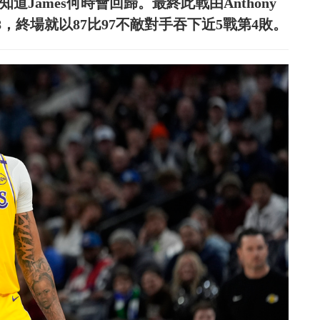
知道James何時會回歸。最終此戰由Anthony
8，終場就以87比97不敵對手吞下近5戰第4敗。