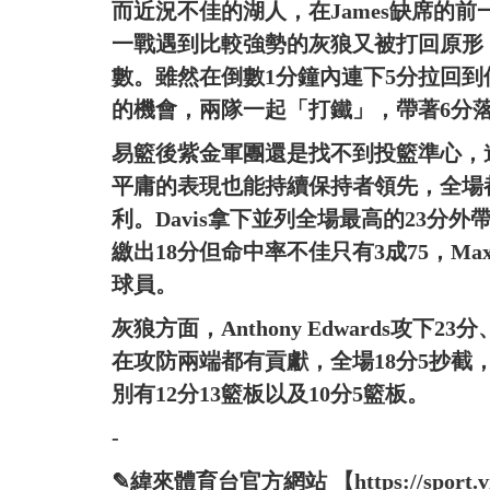
而近況不佳的湖人，在James缺席的前
一戰遇到比較強勢的灰狼又被打回原形
數。雖然在倒數1分鐘內連下5分拉回
的機會，兩隊一起「打鐵」，帶著6分
易籃後紫金軍團還是找不到投籃準心，
平庸的表現也能持續保持者領先，全場
利。Davis拿下並列全場最高的23分外帶1
繳出18分但命中率不佳只有3成75，Max
球員。
灰狼方面，Anthony Edwards攻下23分、Ju
在攻防兩端都有貢獻，全場18分5抄截，Rud
別有12分13籃板以及10分5籃板。
-
✎緯來體育台官方網站 【https://sport.vide