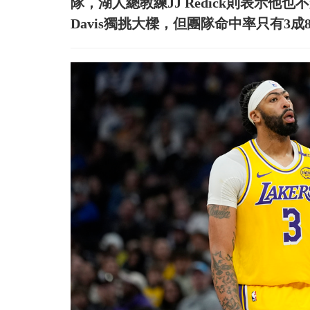
隊，湖人總教練JJ Redick則表示他也不
Davis獨挑大樑，但團隊命中率只有3成