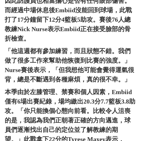
因此防護員也相當擔心是否有任何眼部傷害。
而經過中場休息後Embiid沒能回到球場，此戰
打了17分鐘留下12分4籃板5助攻。賽後76人總
教練Nick Nurse表示Embiid正在接受臉部的骨
折檢查。
「他這週都有參加練習，而且狀態不錯。我們
做了很多工作來幫助他恢復到比賽的強度。」
Nurse賽後表示，「但我想他可能會覺得運氣很
背，總是不斷遇到各種麻煩，真的很不幸。」
本季由於左膝管理、禁賽和個人因素，Embiid
僅有6場出賽紀錄，場均繳出20.3分7.7籃板3.8助
攻。「你只能換個心態向前看。比較令人沮喪
的是，我認為我們正朝著正確的方向邁進，球
員們逐漸找出自己的定位並了解教練的期
望。」此戰拿下22分的Tyrese Maxey表示，