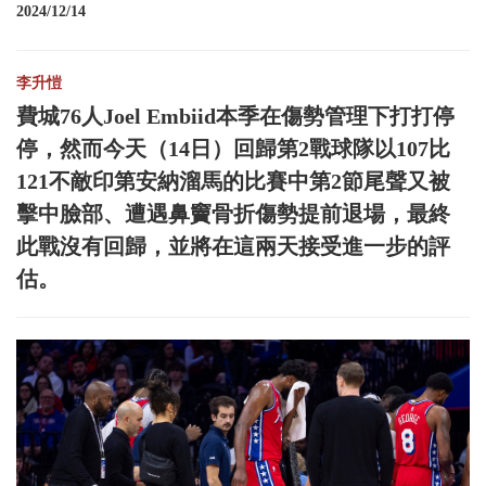
2024/12/14
李升愷
費城76人Joel Embiid本季在傷勢管理下打打停
停，然而今天（14日）回歸第2戰球隊以107比
121不敵印第安納溜馬的比賽中第2節尾聲又被
擊中臉部、遭遇鼻竇骨折傷勢提前退場，最終
此戰沒有回歸，並將在這兩天接受進一步的評
估。