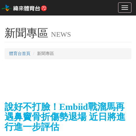
Toggl
naviga
新聞專區
NEWS
體育台首頁
新聞專區
說好不打臉！Embiid戰溜馬再
遇鼻竇骨折傷勢退場 近日將進
行進一步評估