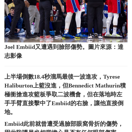
Joel Embiid又遭遇到臉部傷勢。圖片來源：達
志影像
上半場倒數18.4秒溜馬最後一波進攻，Tyrese
Haliburton上籃沒進，但Bennedict Mathurin積
極衝搶進攻籃板爭取二波機會，但在落地時左
手手臂直接擊中了Embiid的右臉，讓他直接倒
地。
Embiid此前就曾遭受過臉部眼窩骨折的傷勢，