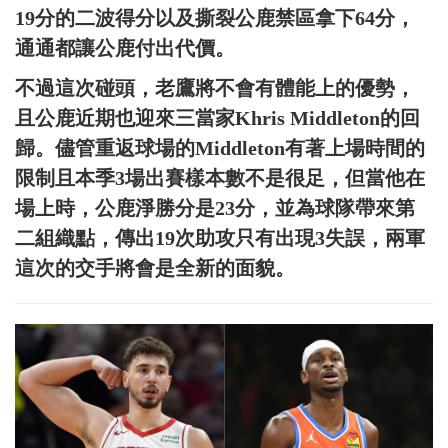
19分的二波得分以及撕裂公鹿禁區拿下64分，
通通都讓公鹿付出代價。
不過這次碰頭，老鷹將不會有體能上的優勢，
且公鹿近期也迎來三當家Khris Middleton的回
歸。儘管重返球場的Middleton有著上場時間的
限制且本季3場出賽樣本數不是很足，但當他在
場上時，公鹿淨勝分是23分，並為球隊帶來第
二組織點，傳出19次助攻只有出現3失誤，兩軍
這次的交手將會是全新的面貌。