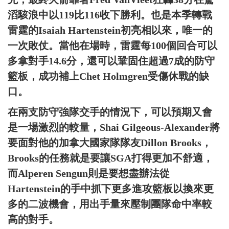
滔駭浪中以119比116收下勝利。也是本季轉戰
雷霆的Isaiah Hartenstein初亮相以來，唯一的
一次敗仗。當他在場時，雷霆每100個回合可以
多拿對手14.6分，還可以鞏固住超過7成的防守
籃板，成功補上Chet Holmgren受傷休戰的缺
口。
在兩支防守強隊交手的情況下，可以預期又會
是一場激烈的較量，Shai Gilgeous-Alexander將
要面對他的加拿大國家隊隊友Dillon Brooks，
Brooks的任務就是要讓SGA打得更加不舒適，
而Alperen Sengun則是要想盡辦法從
Hartenstein的手中抓下更多進攻籃板以換來更
多的二波機會，用出手量來壓制團隊命中率較
高的對手。