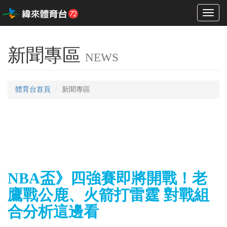
Toggl
naviga
新聞專區
NEWS
體育台首頁
新聞專區
NBA盃》四強賽即將開戰！老
鷹戰公鹿、火箭打雷霆 對戰組
合分析這邊看