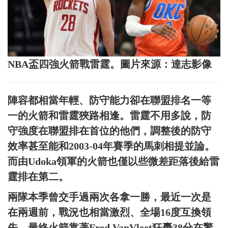
NBA盃四強火箭戰雷霆。圖片來源：達志影像
陣容都相當年輕、防守能力卻在聯盟排名一等
一的火箭和雷霆狹路相逢。雷霆不用多說，防
守強度在聯盟排在首位的他們，調整後的防守
效率甚至能和2003-04年賽季的馬刺相提並論。
而由Udoka領軍的火箭也僅以些微差距落後給雷
霆排在第二。
兩隊本季曾交手過兩次各拿一勝，最近一次是
在兩週前，戰況也相當激烈、全場16度互換領
先，最終火箭靠著Fred VanVleet狂轟38分在驚