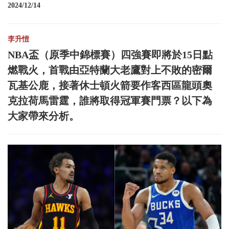
2024/12/14
李升愷
NBA盃（原季中錦標賽）四強賽即將於15日點
燃戰火，首戰由亞特蘭大老鷹對上不敗的密爾
瓦基公鹿，接著休士頓火箭要作客西區龍頭奧
克拉荷馬雷霆，誰將取得冠軍賽門票？以下為
大家帶來分析。