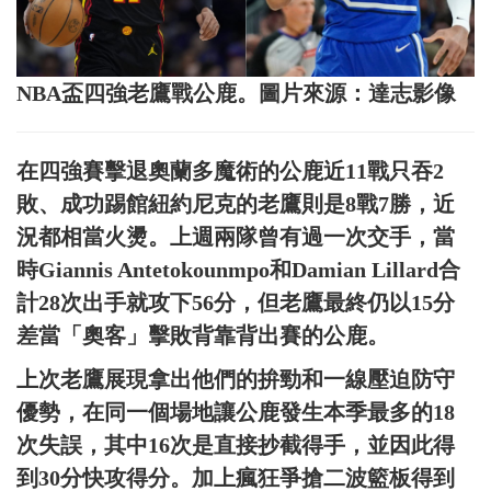
NBA盃四強老鷹戰公鹿。圖片來源：達志影像
在四強賽擊退奧蘭多魔術的公鹿近11戰只吞2
敗、成功踢館紐約尼克的老鷹則是8戰7勝，近
況都相當火燙。上週兩隊曾有過一次交手，當
時Giannis Antetokounmpo和Damian Lillard合
計28次出手就攻下56分，但老鷹最終仍以15分
差當「奧客」擊敗背靠背出賽的公鹿。
上次老鷹展現拿出他們的拚勁和一線壓迫防守
優勢，在同一個場地讓公鹿發生本季最多的18
次失誤，其中16次是直接抄截得手，並因此得
到30分快攻得分。加上瘋狂爭搶二波籃板得到