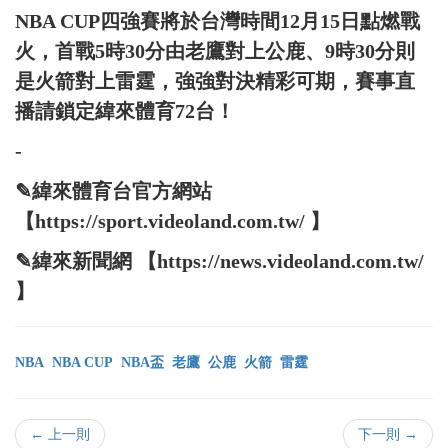
NBA CUP四強賽將於台灣時間12月15日點燃戰
火，首戰5時30分由老鷹對上公鹿、9時30分則
是火箭對上雷霆，強強對決精彩可期，賽事直
播請鎖定緯來體育72台！
-
✎緯來體育台官方網站
【https://sport.videoland.com.tw/ 】
✎緯來新聞網 【https://news.videoland.com.tw/
】
NBA
NBA CUP
NBA盃
老鷹
公鹿
火箭
雷霆
← 上一則
下一則 →