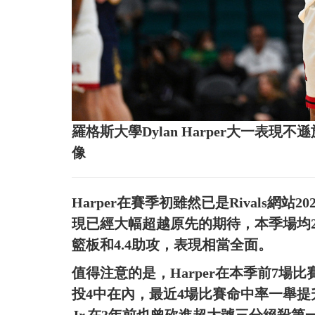
羅格斯大學Dylan Harper大一表現不遜
像
Harper在賽季初雖然已是Rivals網
現已經大幅超越原先的期待，本季場均23
籃板和4.4助攻，表現相當全面。
值得注意的是，Harper在本季前7場
投4中在內，最近4場比賽命中率一舉提升到