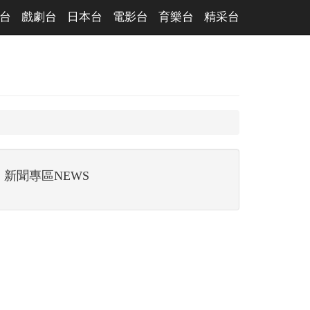
台
戲劇台
日本台
電影台
育樂台
精采台
新聞專區NEWS