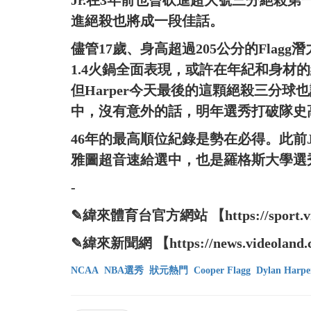
Jr.在3年前也曾砍進超大號三分絕殺
進絕殺也將成一段佳話。
儘管17歲、身高超過205公分的Flagg
1.4火鍋全面表現，或許在年紀和身材的
但Harper今天最後的這顆絕殺三分球
中，沒有意外的話，明年選秀打破隊史
46年的最高順位紀錄是勢在必得。此前Jam
雅圖超音速給選中，也是羅格斯大學選
-
✎緯來體育台官方網站 【https://sport.vide
✎緯來新聞網 【https://news.videoland.
NCAA
NBA選秀
狀元熱門
Cooper Flagg
Dylan Harpe