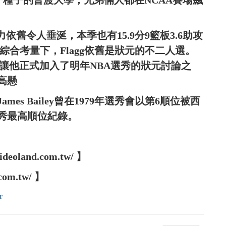
第一種子的普渡大學，兄弟倆人都在NCAA賽場飆
潛力依舊令人垂涎，本季也有15.9分9籃板3.6助攻
綜合考量下，Flagg依舊是狀元的不二人選。
也讓他正式加入了明年NBA選秀的狀元討論之
高懸
es Bailey曾在1979年選秀會以第6順位被西
秀最高順位紀錄。
oland.com.tw/ 】
com.tw/ 】
r