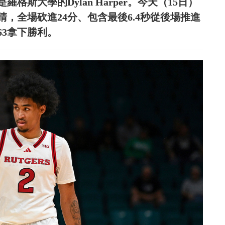
斯大學的Dylan Harper。今天（15日）
，全場砍進24分、包含最後6.4秒從後場推進
63拿下勝利。