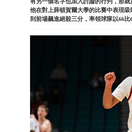
有另一個名字也加入討論的行列，那就是羅格
他在對上薛頓賀爾大學的比賽中表現吸睛
到前場飆進絕殺三分，率領球隊以66比