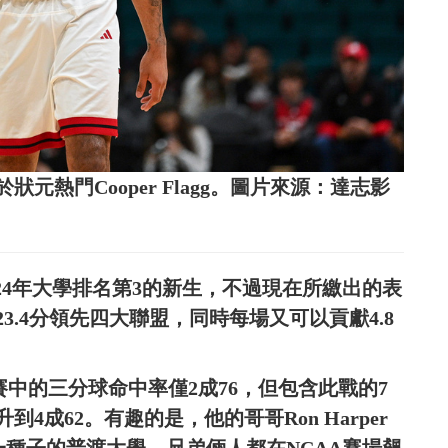
於狀元熱門Cooper Flagg。圖片來源：達志影
站2024年大學排名第3的新生，不過現在所繳出的表
.4分領先四大聯盟，同時每場又可以貢獻4.8
比賽中的三分球命中率僅2成76，但包含此戰的7
4成62。有趣的是，他的哥哥Ron Harper