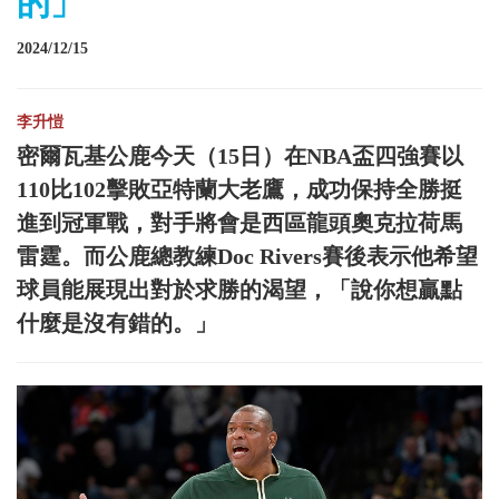
的」
2024/12/15
李升愷
密爾瓦基公鹿今天（15日）在NBA盃四強賽以
110比102擊敗亞特蘭大老鷹，成功保持全勝挺
進到冠軍戰，對手將會是西區龍頭奧克拉荷馬
雷霆。而公鹿總教練Doc Rivers賽後表示他希望
球員能展現出對於求勝的渴望，「說你想贏點
什麼是沒有錯的。」