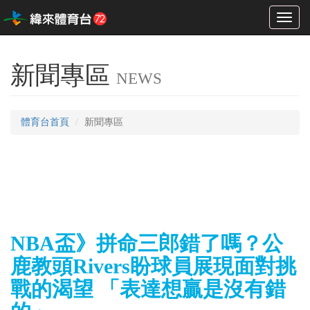
Toggl
naviga
新聞專區
NEWS
體育台首頁
新聞專區
NBA盃》拼命三郎錯了嗎？公
鹿教頭Rivers盼球員展現面對挑
戰的渴望 「表達想贏是沒有錯