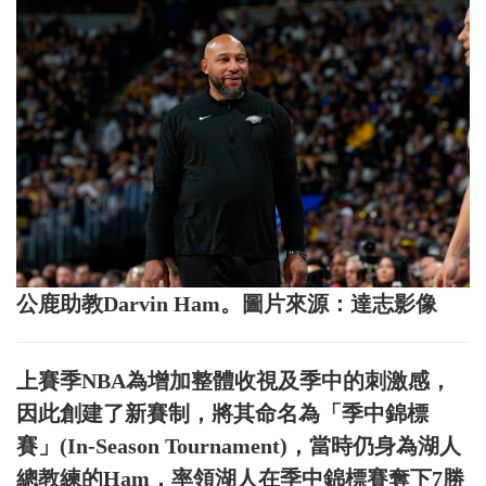
公鹿助教Darvin Ham。圖片來源：達志影像
上賽季NBA為增加整體收視及季中的刺激感，
因此創建了新賽制，將其命名為「季中錦標
賽」(In-Season Tournament)，當時仍身為湖人
總教練的Ham，率領湖人在季中錦標賽奪下7勝