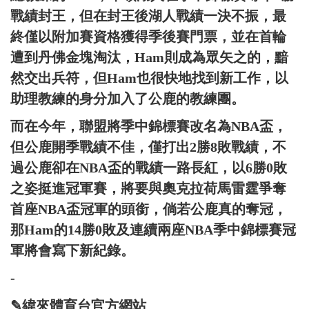
戰績封王，但在封王後湖人戰績一決不振，最
終僅以附加賽資格獲得季後賽門票，並在首輪
遭到丹佛金塊淘汰，Ham則成為眾矢之的，黯
然交出兵符，但Ham也很快地找到新工作，以
助理教練的身分加入了公鹿的教練團。
而在今年，聯盟將季中錦標賽改名為NBA盃，
但公鹿開季戰績不佳，僅打出2勝8敗戰績，不
過公鹿卻在NBA盃的戰績一路長紅，以6勝0敗
之姿挺進冠軍賽，將要與奧克拉荷馬雷霆爭奪
首座NBA盃冠軍的頭銜，倘若公鹿真的奪冠，
那Ham的14勝0敗及連續兩座NBA季中錦標賽冠
軍將會寫下新紀錄。
-
✎緯來體育台官方網站