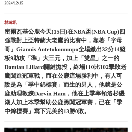
2024/12/15
林暐凱
密爾瓦基公鹿今天(15日)在NBA盃(NBA Cup)四
強戰對上亞特蘭大老鷹的比賽中，靠著「字母
哥」Giannis Antetokounmpo全場繳出32分14籃
板9助攻「準」大三元，加上「雙星」之一的
Damian Lillard關鍵拋投，終場110比102擊敗老
鷹闖進冠軍戰，而在公鹿這場勝利中，有人可
說是為「季中錦標賽」而生的男人，他就是公
鹿助理教練Darvin Ham，他在上季率領洛杉磯
湖人加上本季幫助公鹿勇闖冠軍賽，已在「季
中錦標賽」寫下完美的13勝0敗。