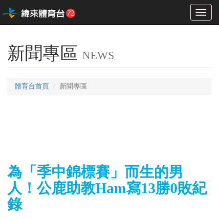
Toggl
naviga
新聞專區
NEWS
體育台首頁
新聞專區
為「季中錦標賽」而生的男
人！公鹿助教Ham寫13勝0敗紀
錄